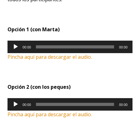
Opción 1 (con Marta)
Reproductor
00:00
00:00
de
Pincha aquí para descargar el audio.
audio
Opción 2 (con los peques)
Reproductor
00:00
00:00
de
Pincha aquí para descargar el audio.
audio