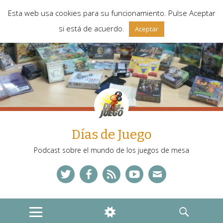
Esta web usa cookies para su funcionamiento. Pulse Aceptar
si está de acuerdo.
Aceptar
Días de Juego
Podcast sobre el mundo de los juegos de mesa
Twitter
Facebook
Feed
YouTube
Correo
MENU
WIDGETS
SEARCH