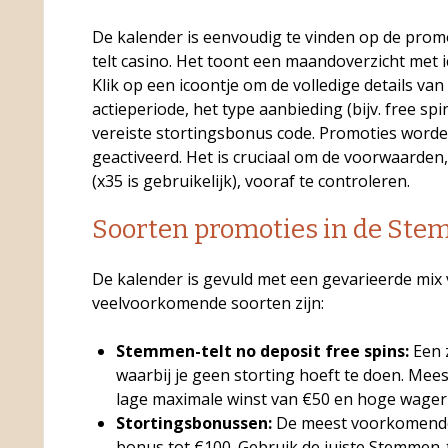
De kalender is eenvoudig te vinden op de pro
telt casino. Het toont een maandoverzicht met i
Klik op een icoontje om de volledige details van
actieperiode, het type aanbieding (bijv. free sp
vereiste stortingsbonus code. Promoties word
geactiveerd. Het is cruciaal om de voorwaarden
(x35 is gebruikelijk), vooraf te controleren.
Soorten promoties in de Ste
De kalender is gevuld met een gevarieerde mix
veelvoorkomende soorten zijn:
Stemmen-telt no deposit free spins:
Een 
waarbij je geen storting hoeft te doen. Mees
lage maximale winst van €50 en hoge wager
Stortingsbonussen:
De meest voorkomende
bonus tot €100. Gebruik de juiste Stemmen-t