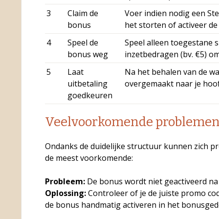
3
Claim de
Voer indien nodig een Ste
bonus
het storten of activeer de
4
Speel de
Speel alleen toegestane 
bonus weg
inzetbedragen (bv. €5) o
5
Laat
Na het behalen van de wa
uitbetaling
overgemaakt naar je hoof
goedkeuren
Veelvoorkomende problemen 
Ondanks de duidelijke structuur kunnen zich p
de meest voorkomende:
Probleem:
De bonus wordt niet geactiveerd na 
Oplossing:
Controleer of je de juiste promo co
de bonus handmatig activeren in het bonusgede