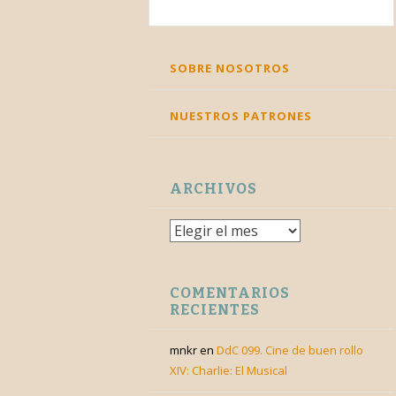
Twitter
Facebook
Feed
YouTube
Corre
SKIP
SOBRE NOSOTROS
TO
CONTENT
NUESTROS PATRONES
ARCHIVOS
Archivos
COMENTARIOS
RECIENTES
mnkr
en
DdC 099. Cine de buen rollo
XIV: Charlie: El Musical