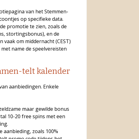
motiepagina van het Stemmen-
coontjes op specifieke data.
 de promotie te zien, zoals de
ins, stortingsbonus), en de
en vaak om middernacht (CEST)
, met name de speelvereisten
mmen-telt kalender
 van aanbiedingen. Enkele
zeldzame maar gewilde bonus
tal 10-20 free spins met een
ing.
 aanbieding, zoals 100%
elt promo code tijdens het