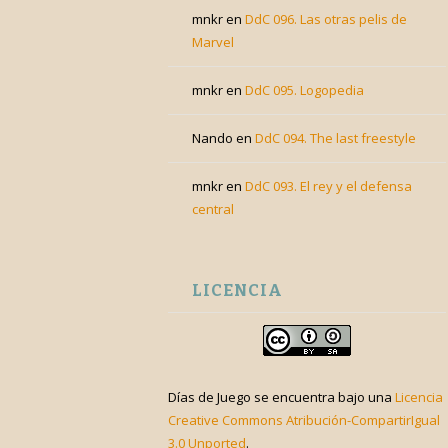
mnkr
en
DdC 096. Las otras pelis de
Marvel
mnkr
en
DdC 095. Logopedia
Nando
en
DdC 094. The last freestyle
mnkr
en
DdC 093. El rey y el defensa
central
LICENCIA
Días de Juego
se encuentra bajo una
Licencia
Creative Commons Atribución-CompartirIgual
3.0 Unported
.