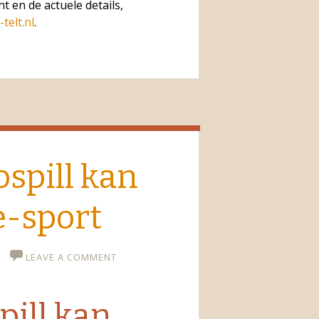
t en de actuele details,
telt.nl
.
spill kan
e-sport
LEAVE A COMMENT
pill kan