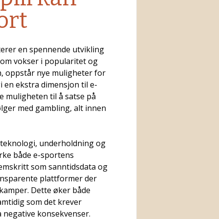
ort
nterer en spennende utvikling
om vokser i popularitet og
en, oppstår nye muligheter for
i en ekstra dimensjon til e-
e muligheten til å satse på
ølger med gambling, alt innen
 teknologi, underholdning og
rke både e-sportens
emskritt som sanntidsdata og
ansparente plattformer der
ortkamper. Dette øker både
amtidig som det krever
gå negative konsekvenser.