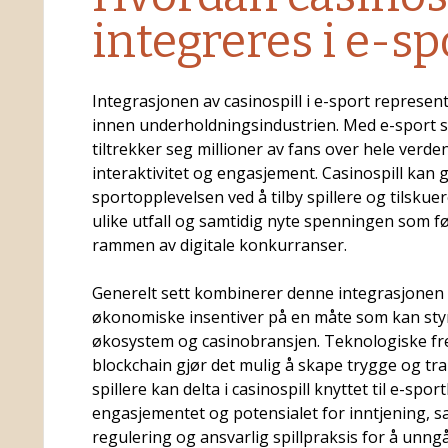
integreres i e-sp
Integrasjonen av casinospill i e-sport represe
innen underholdningsindustrien. Med e-sport s
tiltrekker seg millioner av fans over hele verd
interaktivitet og engasjement. Casinospill kan g
sportopplevelsen ved å tilby spillere og tilskuer
ulike utfall og samtidig nyte spenningen som f
rammen av digitale konkurranser.
Generelt sett kombinerer denne integrasjonen
økonomiske insentiver på en måte som kan sty
økosystem og casinobransjen. Teknologiske fr
blockchain gjør det mulig å skape trygge og tr
spillere kan delta i casinospill knyttet til e-sp
engasjementet og potensialet for inntjening, s
regulering og ansvarlig spillpraksis for å unn