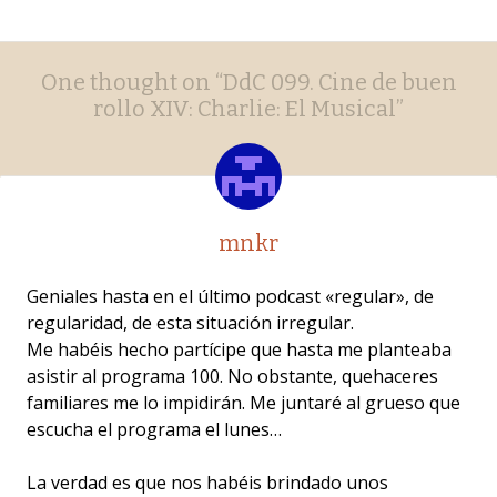
Post
←
→
One thought on “
DdC 099. Cine de buen
navigation
rollo XIV: Charlie: El Musical
”
mnkr
Geniales hasta en el último podcast «regular», de
regularidad, de esta situación irregular.
Me habéis hecho partícipe que hasta me planteaba
asistir al programa 100. No obstante, quehaceres
familiares me lo impidirán. Me juntaré al grueso que
escucha el programa el lunes…
La verdad es que nos habéis brindado unos