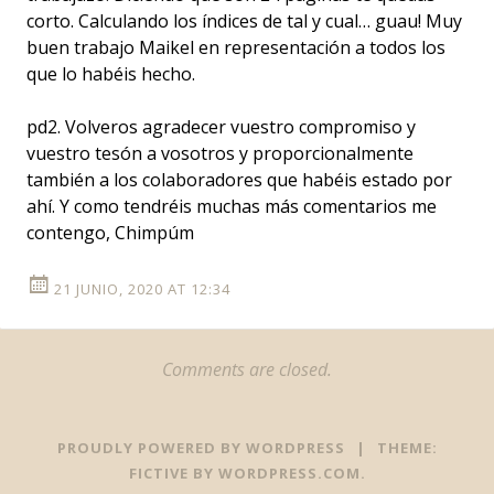
corto. Calculando los índices de tal y cual… guau! Muy
buen trabajo Maikel en representación a todos los
que lo habéis hecho.
pd2. Volveros agradecer vuestro compromiso y
vuestro tesón a vosotros y proporcionalmente
también a los colaboradores que habéis estado por
ahí. Y como tendréis muchas más comentarios me
contengo, Chimpúm
21 JUNIO, 2020 AT 12:34
Comments are closed.
PROUDLY POWERED BY WORDPRESS
|
THEME:
FICTIVE BY
WORDPRESS.COM
.