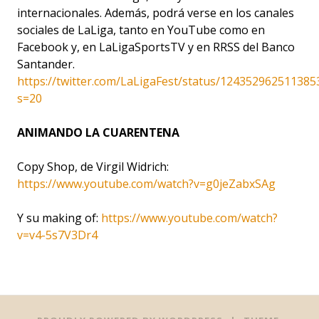
internacionales. Además, podrá verse en los canales
sociales de LaLiga, tanto en YouTube como en
Facebook y, en LaLigaSportsTV y en RRSS del Banco
Santander.
https://twitter.com/LaLigaFest/status/124352962511385
s=20
ANIMANDO LA CUARENTENA
Copy Shop, de Virgil Widrich:
https://www.youtube.com/watch?v=g0jeZabxSAg
Y su making of:
https://www.youtube.com/watch?
v=v4-5s7V3Dr4
Post
←
→