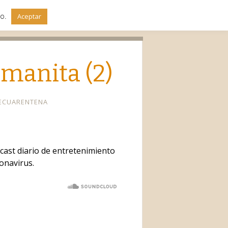
do.
Aceptar
io
emanita (2)
ECUARENTENA
cast diario de entretenimiento
ronavirus.