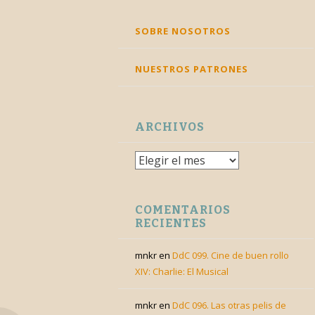
SKIP
SOBRE NOSOTROS
TO
CONTENT
NUESTROS PATRONES
ARCHIVOS
Archivos
COMENTARIOS
RECIENTES
mnkr
en
DdC 099. Cine de buen rollo
XIV: Charlie: El Musical
mnkr
en
DdC 096. Las otras pelis de