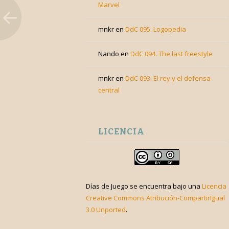
Marvel
mnkr
en
DdC 095. Logopedia
Nando
en
DdC 094. The last freestyle
mnkr
en
DdC 093. El rey y el defensa
central
LICENCIA
Días de Juego
se encuentra bajo una
Licencia
Creative Commons Atribución-CompartirIgual
3.0 Unported
.