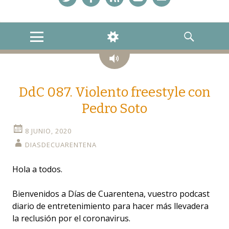
Twitter
Facebook
Feed
YouTube
Correo
MENU
WIDGETS
SEARCH
Audio
DdC 087. Violento freestyle con
Pedro Soto
8 JUNIO, 2020
DIASDECUARENTENA
Hola a todos.
Bienvenidos a Días de Cuarentena, vuestro podcast
diario de entretenimiento para hacer más llevadera
la reclusión por el coronavirus.