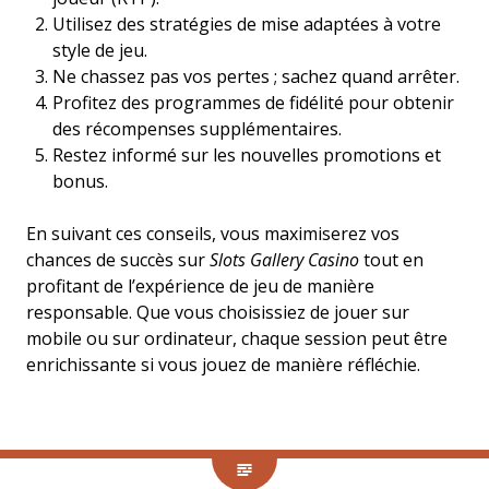
Utilisez des stratégies de mise adaptées à votre
style de jeu.
Ne chassez pas vos pertes ; sachez quand arrêter.
Profitez des programmes de fidélité pour obtenir
des récompenses supplémentaires.
Restez informé sur les nouvelles promotions et
bonus.
En suivant ces conseils, vous maximiserez vos
chances de succès sur
Slots Gallery Casino
tout en
profitant de l’expérience de jeu de manière
responsable. Que vous choisissiez de jouer sur
mobile ou sur ordinateur, chaque session peut être
enrichissante si vous jouez de manière réfléchie.