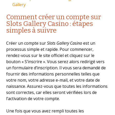
Gallery
Comment créer un compte sur
Slots Gallery Casino : étapes
simples à suivre
Créer un compte sur
Slots Gallery Casino
est un
processus simple et rapide. Pour commencer,
rendez-vous sur le site officiel et cliquez sur le
bouton « S’inscrire ». Vous serez alors redirigé vers
un formulaire d’inscription. Il vous sera demandé de
fournir des informations personnelles telles que
votre nom, votre adresse e-mail, et votre date de
naissance. Assurez-vous que toutes les informations
sont correctes, car elles seront vérifiées lors de
l’activation de votre compte.
Une fois que vous avez rempli toutes les