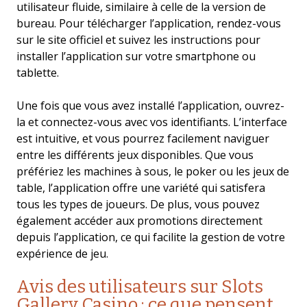
utilisateur fluide, similaire à celle de la version de
bureau. Pour télécharger l’application, rendez-vous
sur le site officiel et suivez les instructions pour
installer l’application sur votre smartphone ou
tablette.
Une fois que vous avez installé l’application, ouvrez-
la et connectez-vous avec vos identifiants. L’interface
est intuitive, et vous pourrez facilement naviguer
entre les différents jeux disponibles. Que vous
préfériez les machines à sous, le poker ou les jeux de
table, l’application offre une variété qui satisfera
tous les types de joueurs. De plus, vous pouvez
également accéder aux promotions directement
depuis l’application, ce qui facilite la gestion de votre
expérience de jeu.
Avis des utilisateurs sur Slots
Gallery Casino : ce que pensent