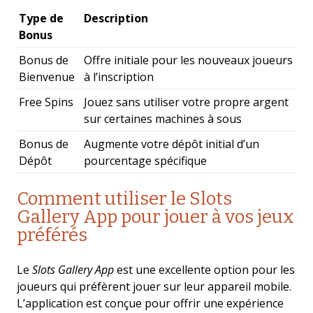
Type de
Description
Bonus
Bonus de
Offre initiale pour les nouveaux joueurs
Bienvenue
à l’inscription
Free Spins
Jouez sans utiliser votre propre argent
sur certaines machines à sous
Bonus de
Augmente votre dépôt initial d’un
Dépôt
pourcentage spécifique
Comment utiliser le Slots
Gallery App pour jouer à vos jeux
préférés
Le
Slots Gallery App
est une excellente option pour les
joueurs qui préfèrent jouer sur leur appareil mobile.
L’application est conçue pour offrir une expérience