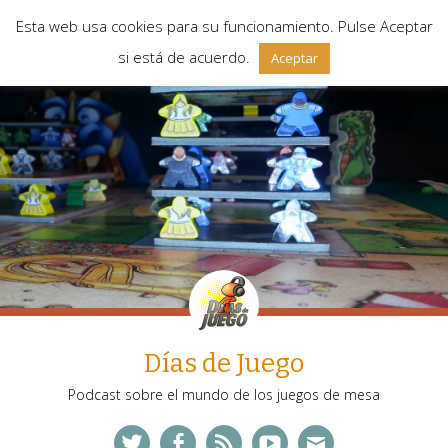
Esta web usa cookies para su funcionamiento. Pulse Aceptar
si está de acuerdo.
Aceptar
Días de Juego
Podcast sobre el mundo de los juegos de mesa