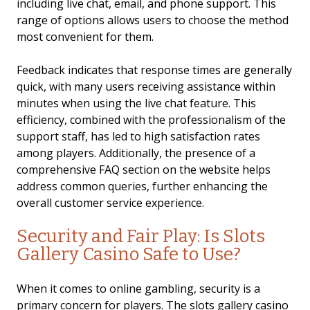
including live chat, email, and phone support. This
range of options allows users to choose the method
most convenient for them.
Feedback indicates that response times are generally
quick, with many users receiving assistance within
minutes when using the live chat feature. This
efficiency, combined with the professionalism of the
support staff, has led to high satisfaction rates
among players. Additionally, the presence of a
comprehensive FAQ section on the website helps
address common queries, further enhancing the
overall customer service experience.
Security and Fair Play: Is Slots
Gallery Casino Safe to Use?
When it comes to online gambling, security is a
primary concern for players. The slots gallery casino