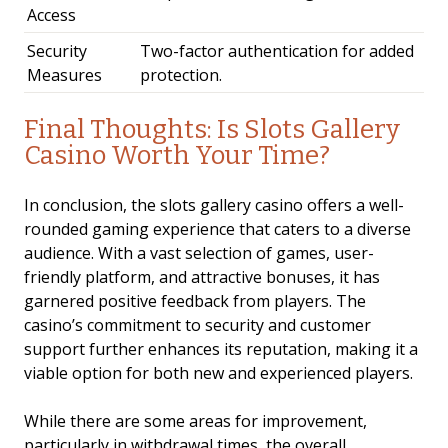
Access
Security
Two-factor authentication for added
Measures
protection.
Final Thoughts: Is Slots Gallery
Casino Worth Your Time?
In conclusion, the slots gallery casino offers a well-
rounded gaming experience that caters to a diverse
audience. With a vast selection of games, user-
friendly platform, and attractive bonuses, it has
garnered positive feedback from players. The
casino’s commitment to security and customer
support further enhances its reputation, making it a
viable option for both new and experienced players.
While there are some areas for improvement,
particularly in withdrawal times, the overall