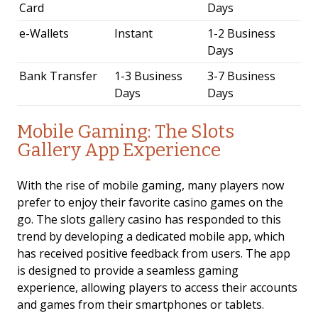
Card
Days
e-Wallets
Instant
1-2 Business
Days
Bank Transfer
1-3 Business
3-7 Business
Days
Days
Mobile Gaming: The Slots
Gallery App Experience
With the rise of mobile gaming, many players now
prefer to enjoy their favorite casino games on the
go. The slots gallery casino has responded to this
trend by developing a dedicated mobile app, which
has received positive feedback from users. The app
is designed to provide a seamless gaming
experience, allowing players to access their accounts
and games from their smartphones or tablets.