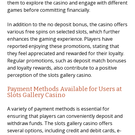
them to explore the casino and engage with different
games before committing financially.
In addition to the no deposit bonus, the casino offers
various free spins on selected slots, which further
enhances the gaming experience. Players have
reported enjoying these promotions, stating that
they feel appreciated and rewarded for their loyalty.
Regular promotions, such as deposit match bonuses
and loyalty rewards, also contribute to a positive
perception of the slots gallery casino.
Payment Methods Available for Users at
Slots Gallery Casino
A variety of payment methods is essential for
ensuring that players can conveniently deposit and
withdraw funds. The slots gallery casino offers
several options, including credit and debit cards, e-