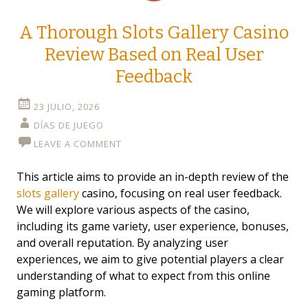
A Thorough Slots Gallery Casino
Review Based on Real User
Feedback
23 JULIO, 2026
DÍAS DE JUEGO
LEAVE A COMMENT
This article aims to provide an in-depth review of the
slots gallery
casino, focusing on real user feedback.
We will explore various aspects of the casino,
including its game variety, user experience, bonuses,
and overall reputation. By analyzing user
experiences, we aim to give potential players a clear
understanding of what to expect from this online
gaming platform.