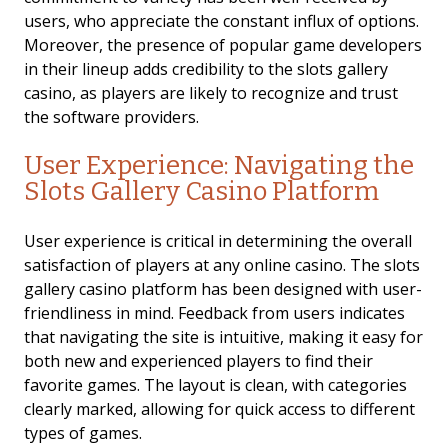
users, who appreciate the constant influx of options.
Moreover, the presence of popular game developers
in their lineup adds credibility to the slots gallery
casino, as players are likely to recognize and trust
the software providers.
User Experience: Navigating the
Slots Gallery Casino Platform
User experience is critical in determining the overall
satisfaction of players at any online casino. The slots
gallery casino platform has been designed with user-
friendliness in mind. Feedback from users indicates
that navigating the site is intuitive, making it easy for
both new and experienced players to find their
favorite games. The layout is clean, with categories
clearly marked, allowing for quick access to different
types of games.