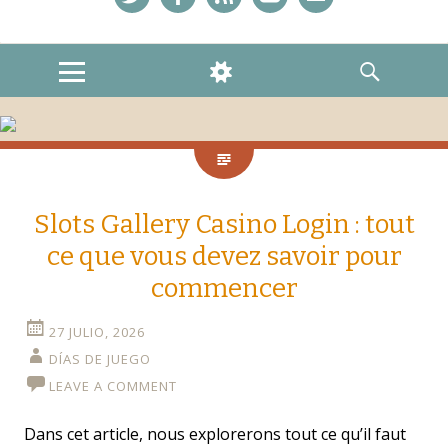
Twitter
Facebook
Feed
YouTube
Correo
MENU
WIDGETS
SEARCH
Slots Gallery Casino Login : tout
ce que vous devez savoir pour
commencer
27 JULIO, 2026
DÍAS DE JUEGO
LEAVE A COMMENT
Dans cet article, nous explorerons tout ce qu’il faut