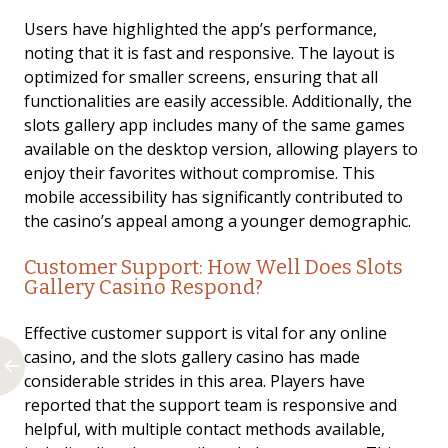
Users have highlighted the app’s performance,
noting that it is fast and responsive. The layout is
optimized for smaller screens, ensuring that all
functionalities are easily accessible. Additionally, the
slots gallery app includes many of the same games
available on the desktop version, allowing players to
enjoy their favorites without compromise. This
mobile accessibility has significantly contributed to
the casino’s appeal among a younger demographic.
Customer Support: How Well Does Slots
Gallery Casino Respond?
Effective customer support is vital for any online
casino, and the slots gallery casino has made
considerable strides in this area. Players have
reported that the support team is responsive and
helpful, with multiple contact methods available,