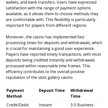
wallets, and bank transfers. Users have expressed
satisfaction with the range of payment options
available, as it allows them to choose methods they
are comfortable with. This flexibility is particularly
important for players from different regions.
Moreover, the casino has implemented fast
processing times for deposits and withdrawals, which
is crucial for maintaining a good user experience.
Players have reported timely transactions, with most
deposits being credited instantly and withdrawals
processed within reasonable time frames. This
efficiency contributes to the overall positive
reputation of the slots gallery casino.
Payment
Deposit Time
Withdrawal
Method
Time
Credit/Debit
Instant
3-5 Business