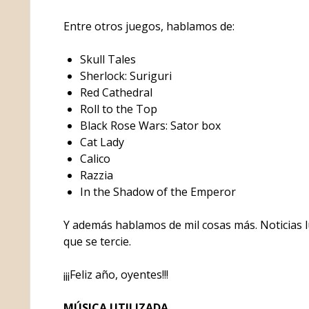
Entre otros juegos, hablamos de:
Skull Tales
Sherlock: Suriguri
Red Cathedral
Roll to the Top
Black Rose Wars: Sator box
Cat Lady
Calico
Razzia
In the Shadow of the Emperor
Y además hablamos de mil cosas más. Noticias lú
que se tercie.
¡¡¡Feliz año, oyentes!!!
MÚSICA UTILIZADA