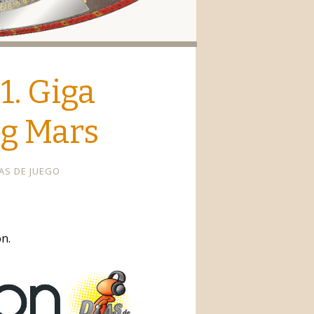
io
1. Giga
g Mars
AS DE JUEGO
n.