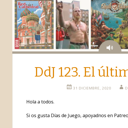
Aud
DdJ 123. El últi
31 DICIEMBRE, 2020
D
Hola a todos.
Si os gusta Días de Juego, apoyadnos en Patreo