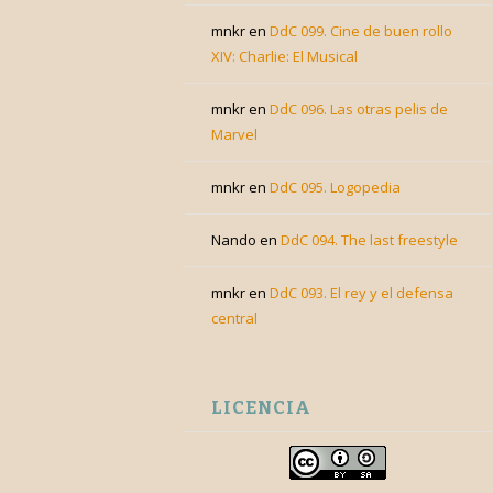
mnkr
en
DdC 099. Cine de buen rollo
XIV: Charlie: El Musical
mnkr
en
DdC 096. Las otras pelis de
Marvel
mnkr
en
DdC 095. Logopedia
Nando
en
DdC 094. The last freestyle
mnkr
en
DdC 093. El rey y el defensa
central
LICENCIA