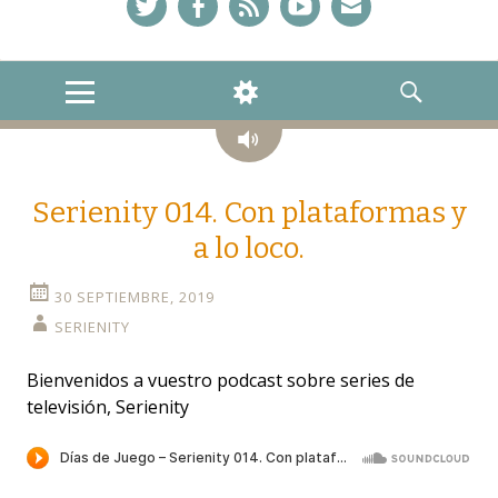
Twitter
Facebook
Feed
YouTube
Correo
MENU
WIDGETS
SEARCH
Audio
Serienity 014. Con plataformas y
a lo loco.
30 SEPTIEMBRE, 2019
SERIENITY
Bienvenidos a vuestro podcast sobre series de
televisión, Serienity