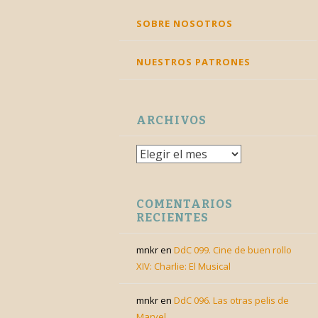
SKIP
SOBRE NOSOTROS
TO
CONTENT
NUESTROS PATRONES
ARCHIVOS
Archivos
COMENTARIOS
RECIENTES
mnkr
en
DdC 099. Cine de buen rollo
XIV: Charlie: El Musical
mnkr
en
DdC 096. Las otras pelis de
Marvel