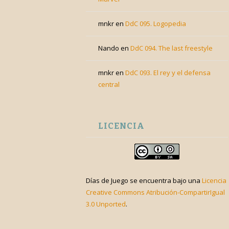
mnkr
en
DdC 095. Logopedia
Nando
en
DdC 094. The last freestyle
mnkr
en
DdC 093. El rey y el defensa
central
LICENCIA
Días de Juego
se encuentra bajo una
Licencia
Creative Commons Atribución-CompartirIgual
3.0 Unported
.