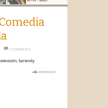
io
. Comedia
da
3 COMMENTS
elevisión, Serienity