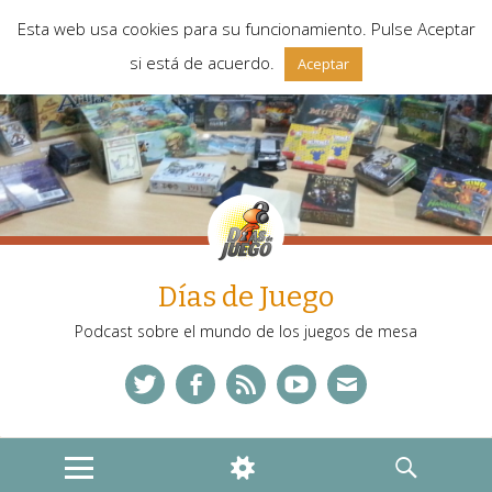
Esta web usa cookies para su funcionamiento. Pulse Aceptar
si está de acuerdo.
Aceptar
Días de Juego
Podcast sobre el mundo de los juegos de mesa
Twitter
Facebook
Feed
YouTube
Correo
MENU
WIDGETS
SEARCH