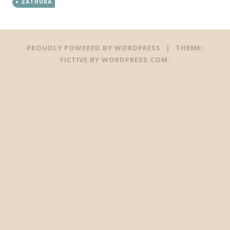
ZATHURA
Posts
←
→
PROUDLY POWERED BY WORDPRESS
|
THEME:
navigation
FICTIVE BY
WORDPRESS.COM
.