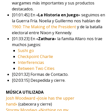
wargames más importantes y sus productos
destacados.
[01:01:45] En «
La Historia en Juego
» seguimos en
la Guerra Fría. Noelia y Guillermo nos hablan de
1960: The Making of the President
y de la batalla
electoral entre Nixon y Kennedy.
[01:33:23] En «
Zathura
» la familia Allaro nos trae
muchos juegos:
Sushi go
Checkpoint Charlie
Interferencias
Between Two Cities
[02:01:32] Formas de Contacto.
[02:03:15] Despedida y cierre.
MÚSICA UTILIZADA
Josh Woodward «Josie has the upper
hand»
(cabecera y cierre)
Stormy Mondays «Nothing on my