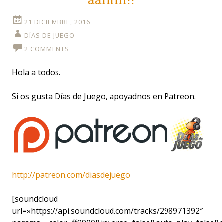
aahhh!!
21 DICIEMBRE, 2016
DÍAS DE JUEGO
2 COMMENTS
Hola a todos.
Si os gusta Días de Juego, apoyadnos en Patreon.
http://patreon.com/diasdejuego
[soundcloud
url=»https://api.soundcloud.com/tracks/298971392″