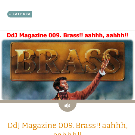
ZATHURA
Audio
DdJ Magazine 009. Brass!! aahhh,