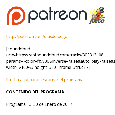
http://patreon.com/diasdejuego
[soundcloud
url=»https://api.soundcloud.com/tracks/305313108″
params=»color=ff9900&inverse=false&auto_play=false
width=»100%» height=»20″ iframe=»true» /]
Pincha aquí para descargar el programa.
CONTENIDO DEL PROGRAMA
Programa 13, 30 de Enero de 2017