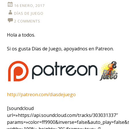
16 ENERO, 2017
DÍAS DE JUEGO
2 COMMENTS
Hola a todos.
Si os gusta Días de Juego, apoyadnos en Patreon.
http://patreon.com/diasdejuego
[soundcloud
url=»https://api.soundcloud.com/tracks/303031337″
params=»color=ff9900&inverse=false&auto_play=false
width=»100%» height=»20″ iframe=»true» /]