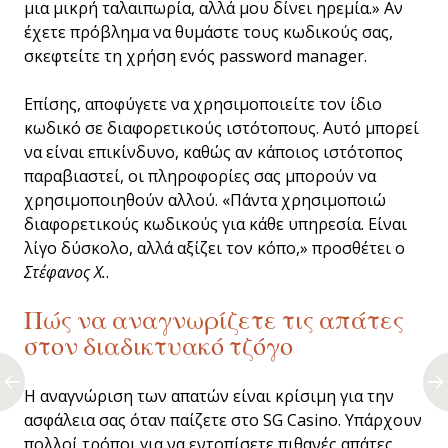
μια μικρή ταλαιπωρία, αλλά μου δίνει ηρεμία.» Αν
έχετε πρόβλημα να θυμάστε τους κωδικούς σας,
σκεφτείτε τη χρήση ενός password manager.
Επίσης, αποφύγετε να χρησιμοποιείτε τον ίδιο
κωδικό σε διαφορετικούς ιστότοπους. Αυτό μπορεί
να είναι επικίνδυνο, καθώς αν κάποιος ιστότοπος
παραβιαστεί, οι πληροφορίες σας μπορούν να
χρησιμοποιηθούν αλλού. «Πάντα χρησιμοποιώ
διαφορετικούς κωδικούς για κάθε υπηρεσία. Είναι
λίγο δύσκολο, αλλά αξίζει τον κόπο,» προσθέτει ο
Στέφανος Χ.
.
Πώς να αναγνωρίζετε τις απάτες
στον διαδικτυακό τζόγο
Η αναγνώριση των απατών είναι κρίσιμη για την
ασφάλεια σας όταν παίζετε στο SG Casino. Υπάρχουν
πολλοί τρόποι για να εντοπίσετε πιθανές απάτες,