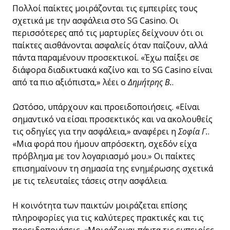
Πολλοί παίκτες μοιράζονται τις εμπειρίες τους
σχετικά με την ασφάλεια στο SG Casino. Οι
περισσότερες από τις μαρτυρίες δείχνουν ότι οι
παίκτες αισθάνονται ασφαλείς όταν παίζουν, αλλά
πάντα παραμένουν προσεκτικοί. «Έχω παίξει σε
διάφορα διαδικτυακά καζίνο και το SG Casino είναι
από τα πιο αξιόπιστα,» λέει ο
Δημήτρης Β.
.
Ωστόσο, υπάρχουν και προειδοποιήσεις. «Είναι
σημαντικό να είσαι προσεκτικός και να ακολουθείς
τις οδηγίες για την ασφάλεια,» αναφέρει η
Σοφία Γ.
.
«Μια φορά που ήμουν απρόσεκτη, σχεδόν είχα
πρόβλημα με τον λογαριασμό μου.» Οι παίκτες
επισημαίνουν τη σημασία της ενημέρωσης σχετικά
με τις τελευταίες τάσεις στην ασφάλεια.
Η κοινότητα των παικτών μοιράζεται επίσης
πληροφορίες για τις καλύτερες πρακτικές και τις