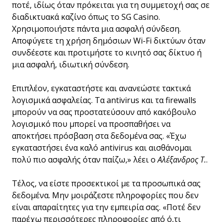
ποτέ, ιδίως όταν πρόκειται για τη συμμετοχή σας σε
διαδικτυακά καζίνο όπως το SG Casino.
Χρησιμοποιήστε πάντα μια ασφαλή σύνδεση.
Αποφύγετε τη χρήση δημόσιων Wi-Fi δικτύων όταν
συνδέεστε και προτιμήστε το κινητό σας δίκτυο ή
μια ασφαλή, ιδιωτική σύνδεση.
Επιπλέον, εγκαταστήστε και ανανεώστε τακτικά
λογισμικά ασφαλείας. Τα antivirus και τα firewalls
μπορούν να σας προστατεύσουν από κακόβουλο
λογισμικό που μπορεί να προσπαθήσει να
αποκτήσει πρόσβαση στα δεδομένα σας. «Έχω
εγκαταστήσει ένα καλό antivirus και αισθάνομαι
πολύ πιο ασφαλής όταν παίζω,» λέει ο
Αλέξανδρος Τ.
.
Τέλος, να είστε προσεκτικοί με τα προσωπικά σας
δεδομένα. Μην μοιράζεστε πληροφορίες που δεν
είναι απαραίτητες για την εμπειρία σας. «Ποτέ δεν
παρέχω περισσότερες πληροφορίες από ό,τι