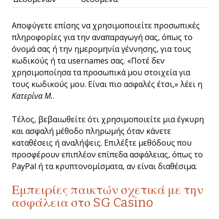
Αποφύγετε επίσης να χρησιμοποιείτε προσωπικές
πληροφορίες για την αναπαραγωγή σας, όπως το
όνομά σας ή την ημερομηνία γέννησης, για τους
κωδικούς ή τα usernames σας. «Ποτέ δεν
χρησιμοποίησα τα προσωπικά μου στοιχεία για
τους κωδικούς μου. Είναι πιο ασφαλές έτσι,» λέει η
Κατερίνα Μ.
.
Τέλος, βεβαιωθείτε ότι χρησιμοποιείτε μια έγκυρη
και ασφαλή μέθοδο πληρωμής όταν κάνετε
καταθέσεις ή αναλήψεις. Επιλέξτε μεθόδους που
προσφέρουν επιπλέον επίπεδα ασφάλειας, όπως το
PayPal ή τα κρυπτονομίσματα, αν είναι διαθέσιμα.
Εμπειρίες παικτών σχετικά με την
ασφάλεια στο SG Casino