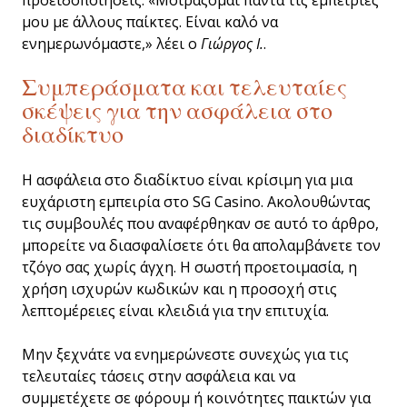
προειδοποιήσεις. «Μοιράζομαι πάντα τις εμπειρίες
μου με άλλους παίκτες. Είναι καλό να
ενημερωνόμαστε,» λέει ο
Γιώργος Ι.
.
Συμπεράσματα και τελευταίες
σκέψεις για την ασφάλεια στο
διαδίκτυο
Η ασφάλεια στο διαδίκτυο είναι κρίσιμη για μια
ευχάριστη εμπειρία στο SG Casino. Ακολουθώντας
τις συμβουλές που αναφέρθηκαν σε αυτό το άρθρο,
μπορείτε να διασφαλίσετε ότι θα απολαμβάνετε τον
τζόγο σας χωρίς άγχη. Η σωστή προετοιμασία, η
χρήση ισχυρών κωδικών και η προσοχή στις
λεπτομέρειες είναι κλειδιά για την επιτυχία.
Μην ξεχνάτε να ενημερώνεστε συνεχώς για τις
τελευταίες τάσεις στην ασφάλεια και να
συμμετέχετε σε φόρουμ ή κοινότητες παικτών για