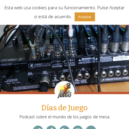
Esta web usa cookies para su funcionamiento. Pulse Aceptar
si está de acuerdo.
Aceptar
Días de Juego
Podcast sobre el mundo de los juegos de mesa