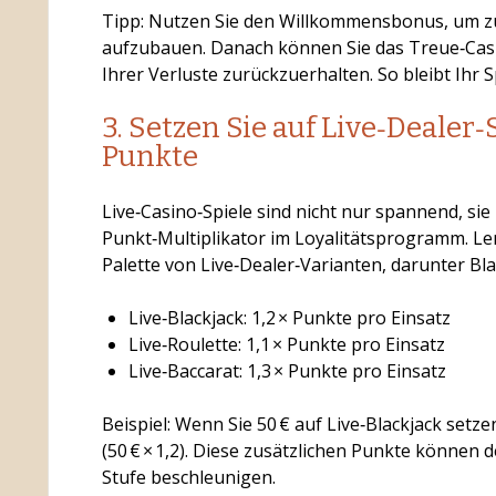
Tipp: Nutzen Sie den Willkommensbonus, um z
aufzubauen. Danach können Sie das Treue‑Cash
Ihrer Verluste zurückzuerhalten. So bleibt Ihr S
3. Setzen Sie auf Live‑Dealer‑
Punkte
Live‑Casino‑Spiele sind nicht nur spannend, si
Punkt‑Multiplikator im Loyalitätsprogramm. Le
Palette von Live‑Dealer‑Varianten, darunter Bla
Live‑Blackjack: 1,2 × Punkte pro Einsatz
Live‑Roulette: 1,1 × Punkte pro Einsatz
Live‑Baccarat: 1,3 × Punkte pro Einsatz
Beispiel: Wenn Sie 50 € auf Live‑Blackjack setze
(50 € × 1,2). Diese zusätzlichen Punkte können d
Stufe beschleunigen.