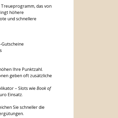
n Treueprogramm, das von
bringt höhere
te und schnellere
l‑Gutscheine
s
rhöhen Ihre Punktzahl.
onen geben oft zusätzliche
likator – Slots wie
Book of
ro Einsatz.
chen Sie schneller die
vergütungen.