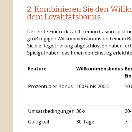
2. Kombinieren Sie den Wil
dem Loyalitätsbonus
Der erste Eindruck zählt. Lemon Casino lockt n
großzügigen Willkommensbonus und einem Bon
Sie die Registrierung abgeschlossen haben, erh
Spielguthaben, das Ihnen den Einstieg erleichte
Feature
Willkommensbonus
Bo
Ei
Prozentualer Bonus
100 % bis 200 €
10 
Umsatzbedingungen
30‑x
20‑
Gültigkeit
30 Tage
7 