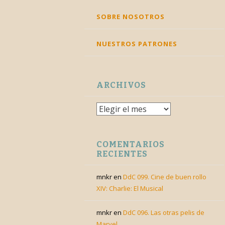
SKIP
SOBRE NOSOTROS
TO
CONTENT
NUESTROS PATRONES
ARCHIVOS
Archivos
COMENTARIOS
RECIENTES
mnkr
en
DdC 099. Cine de buen rollo
XIV: Charlie: El Musical
mnkr
en
DdC 096. Las otras pelis de
Marvel