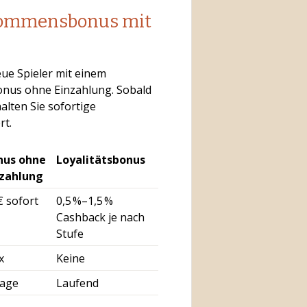
lkommensbonus mit
eue Spieler mit einem
us ohne Einzahlung. Sobald
alten Sie sofortige
rt.
nus ohne
Loyalitätsbonus
nzahlung
€ sofort
0,5 %–1,5 %
Cashback je nach
Stufe
x
Keine
Tage
Laufend