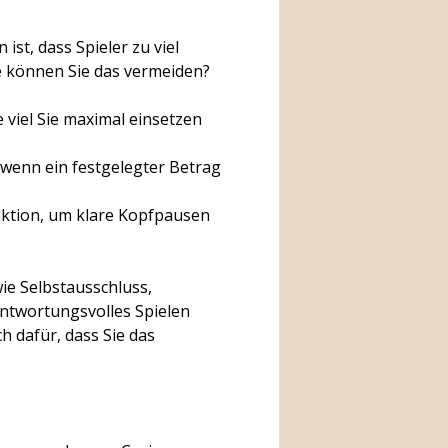
st, dass Spieler zu viel
e können Sie das vermeiden?
 viel Sie maximal einsetzen
, wenn ein festgelegter Betrag
nktion, um klare Kopfpausen
ie Selbstausschluss,
antwortungsvolles Spielen
h dafür, dass Sie das