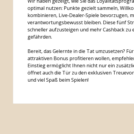
Wir haben gezeigt, wie Sie das Loyalitätspro
optimal nutzen: Punkte gezielt sammeln, Will
kombinieren, Live‑Dealer‑Spiele bevorzugen, mo
verantwortungsbewusst bleiben. Diese fünf Str
schneller aufzusteigen und mehr Cashback zu e
gefährden.
Bereit, das Gelernte in die Tat umzusetzen? Für 
attraktiven Bonus profitieren wollen, empfehle
Einstieg ermöglicht Ihnen nicht nur ein zusätz
öffnet auch die Tür zu den exklusiven Treuevort
und viel Spaß beim Spielen!
Post
←
→