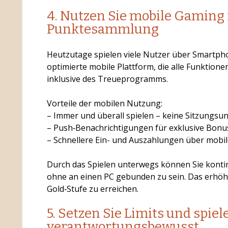
4. Nutzen Sie mobile Gaming f
Punktesammlung
Heutzutage spielen viele Nutzer über Smartpho
optimierte mobile Plattform, die alle Funktione
inklusive des Treueprogramms.
Vorteile der mobilen Nutzung:
– Immer und überall spielen – keine Sitzungsu
– Push‑Benachrichtigungen für exklusive Bonu
– Schnellere Ein- und Auszahlungen über mobile
Durch das Spielen unterwegs können Sie konti
ohne an einen PC gebunden zu sein. Das erhöht
Gold‑Stufe zu erreichen.
5. Setzen Sie Limits und spiel
verantwortungsbewusst