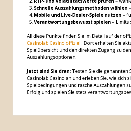
RTP‑ und Volatilitätswerte prüfen
– wähle
Schnelle Auszahlungsmethoden wählen
–
Mobile und Live‑Dealer‑Spiele nutzen
– fü
Verantwortungsbewusst spielen
– Limits
All diese Punkte finden Sie im Detail auf der offi
Casinolab Casino offiziell
. Dort erhalten Sie ak
Spielübersicht und den direkten Zugang zu den
Auszahlungsoptionen.
Jetzt sind Sie dran:
Testen Sie die genannten St
Casinolab Casino an und erleben Sie, wie sich s
Spielbedingungen und rasche Auszahlungen zu I
Erfolg und spielen Sie stets verantwortungsbe