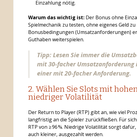
Einzahlung nötig.
Warum das wichtig ist:
Der Bonus ohne Einzah
Spielmechanik zu testen, ohne eigenes Geld zu r
Bonusbedingungen (Umsatzanforderungen) erfü
Guthaben weiterspielen.
Tipp: Lesen Sie immer die Umsatz
mit 30‑facher Umsatzanforderung is
einer mit 20‑facher Anforderung.
2. Wählen Sie Slots mit hohe
niedriger Volatilität
Der Return to Player (RTP) gibt an, wie viel Pr
langfristig an die Spieler zurückfließen. Für si
RTP von ≥ 96 %. Niedrige Volatilität sorgt dafü
auch kleiner, ausgezahlt werden.