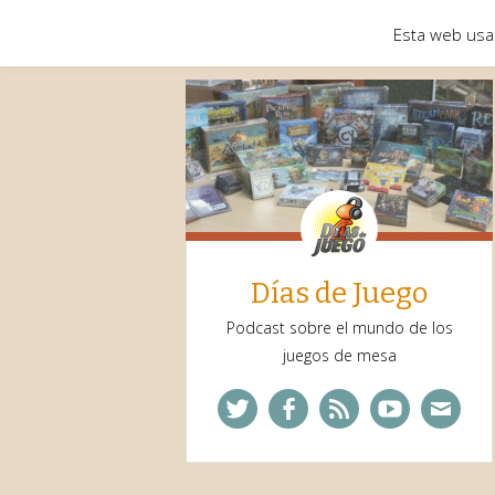
Esta web usa
Días de Juego
Podcast sobre el mundo de los
juegos de mesa
Twitter
Facebook
Feed
YouTube
Corre