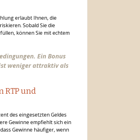
lung erlaubt Ihnen, die
iskieren. Sobald Sie die
llen, können Sie mit echtem
bedingungen. Ein Bonus
t weniger attraktiv als
m RTP und
ozent des eingesetzten Geldes
chere Gewinne empfiehlt sich ein
r, dass Gewinne häufiger, wenn