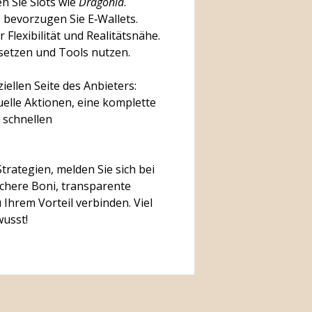
n Sie Slots wie
Dragonia
.
 bevorzugen Sie E‑Wallets.
r Flexibilität und Realitätsnähe.
 setzen und Tools nutzen.
ziellen Seite des Anbieters:
tuelle Aktionen, eine komplette
 schnellen
rategien, melden Sie sich bei
ichere Boni, transparente
hrem Vorteil verbinden. Viel
wusst!