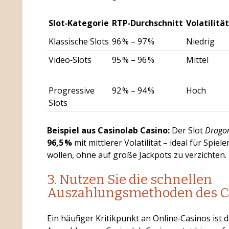
Slot‑Kategorie
RTP‑Durchschnitt
Volatilität
Klassische Slots
96 % – 97 %
Niedrig
Video‑Slots
95 % – 96 %
Mittel
Progressive
92 % – 94 %
Hoch
Slots
Beispiel aus Casinolab Casino:
Der Slot
Drago
96,5 %
mit mittlerer Volatilität – ideal für Spie
wollen, ohne auf große Jackpots zu verzichten.
3. Nutzen Sie die schnellen
Auszahlungsmethoden des C
Ein häufiger Kritikpunkt an Online‑Casinos ist 