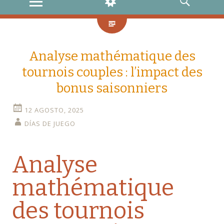
MENU
WIDGETS
SEARCH
Analyse mathématique des
tournois couples : l’impact des
bonus saisonniers
12 AGOSTO, 2025
DÍAS DE JUEGO
Analyse
mathématique
des tournois