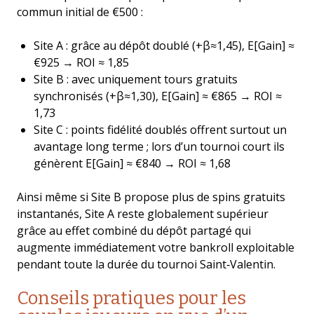
commun initial de €500 :
Site A : grâce au dépôt doublé (+β≈1,45), E[Gain] ≈
€925 → ROI ≈ 1,85
Site B : avec uniquement tours gratuits
synchronisés (+β≈1,30), E[Gain] ≈ €865 → ROI ≈
1,73
Site C : points fidélité doublés offrent surtout un
avantage long terme ; lors d’un tournoi court ils
génèrent E[Gain] ≈ €840 → ROI ≈ 1,68
Ainsi même si Site B propose plus de spins gratuits
instantanés, Site A reste globalement supérieur
grâce au effet combiné du dépôt partagé qui
augmente immédiatement votre bankroll exploitable
pendant toute la durée du tournoi Saint‑Valentin.
Conseils pratiques pour les