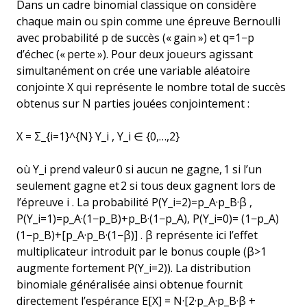
Dans un cadre binomial classique on considère
chaque main ou spin comme une épreuve Bernoulli
avec probabilité p de succès (« gain ») et q=1−p
d’échec (« perte »). Pour deux joueurs agissant
simultanément on crée une variable aléatoire
conjointe X qui représente le nombre total de succès
obtenus sur N parties jouées conjointement :
X = Σ_{i=1}^{N} Y_i , Y_i ∈ {0,…,2}
où Y_i prend valeur 0 si aucun ne gagne, 1 si l’un
seulement gagne et 2 si tous deux gagnent lors de
l’épreuve i . La probabilité P(Y_i=2)=p_A·p_B·β ,
P(Y_i=1)=p_A·(1−p_B)+p_B·(1−p_A), P(Y_i=0)= (1−p_A)
(1−p_B)+[p_A·p_B·(1−β)] . β représente ici l’effet
multiplicateur introduit par le bonus couple (β>1
augmente fortement P(Y_i=2)). La distribution
binomiale généralisée ainsi obtenue fournit
directement l’espérance E[X] = N·[2·p_A·p_B·β +