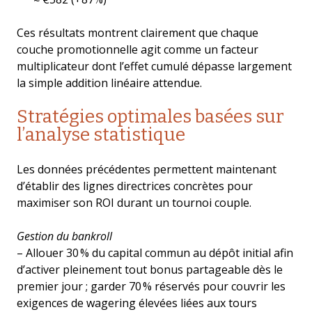
Ces résultats montrent clairement que chaque
couche promotionnelle agit comme un facteur
multiplicateur dont l’effet cumulé dépasse largement
la simple addition linéaire attendue.
Stratégies optimales basées sur
l’analyse statistique
Les données précédentes permettent maintenant
d’établir des lignes directrices concrètes pour
maximiser son ROI durant un tournoi couple.
Gestion du bankroll
– Allouer 30 % du capital commun au dépôt initial afin
d’activer pleinement tout bonus partageable dès le
premier jour ; garder 70 % réservés pour couvrir les
exigences de wagering élevées liées aux tours