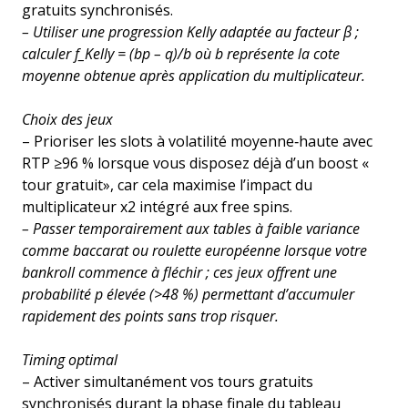
gratuits synchronisés.
– Utiliser une progression Kelly adaptée au facteur β ;
calculer f_Kelly = (bp – q)/b où b représente la cote
moyenne obtenue après application du multiplicateur.
Choix des jeux
– Prioriser les slots à volatilité moyenne‑haute avec
RTP ≥96 % lorsque vous disposez déjà d’un boost «​
tour gratuit​», car cela maximise l’impact du
multiplicateur x2 intégré aux free spins.
– Passer temporairement aux tables à faible variance
comme baccarat ou roulette européenne lorsque votre
bankroll commence à fléchir ; ces jeux offrent une
probabilité p élevée (>48 %) permettant d’accumuler
rapidement des points sans trop risquer.
Timing optimal
– Activer simultanément vos tours gratuits
synchronisés durant la phase finale du tableau