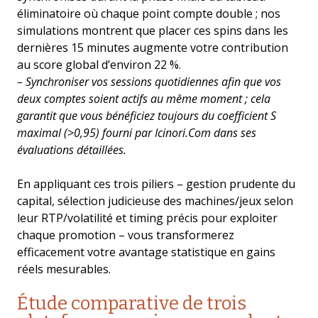
éliminatoire où chaque point compte double ; nos
simulations montrent que placer ces spins dans les
dernières 15 minutes augmente votre contribution
au score global d’environ 22 %.
– Synchroniser vos sessions quotidiennes afin que vos
deux comptes soient actifs au même moment ; cela
garantit que vous bénéficiez toujours du coefficient S
maximal (>0,95) fourni par Icinori.Com dans ses
évaluations détaillées.
En appliquant ces trois piliers – gestion prudente du
capital, sélection judicieuse des machines/jeux selon
leur RTP/volatilité et timing précis pour exploiter
chaque promotion – vous transformerez
efficacement votre avantage statistique en gains
réels mesurables.
Étude comparative de trois