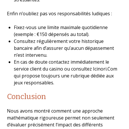
Enfin n’oubliez pas vos responsabilités ludiques :
Fixez-vous une limite maximale quotidienne
(exemple : €150 dépensés au total).
Consultez régulièrement votre historique
bancaire afin d’assurer qu’aucun dépassement
n’est intervenu.
En cas de doute contactez immédiatement le
service client du casino ou consultez Icinori.Com
qui propose toujours une rubrique dédiée aux
jeux responsables.
Conclusion
Nous avons montré comment une approche
mathématique rigoureuse permet non seulement
d’évaluer précisément l’impact des différents