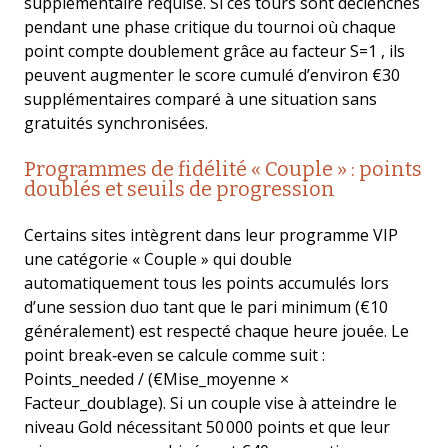
supplémentaire requise. Si ces tours sont déclenchés
pendant une phase critique du tournoi où chaque
point compte doublement grâce au facteur S=1 , ils
peuvent augmenter le score cumulé d’environ €30
supplémentaires comparé à une situation sans
gratuités synchronisées.
Programmes de fidélité « Couple » : points
doublés et seuils de progression
Certains sites intègrent dans leur programme VIP
une catégorie « Couple » qui double
automatiquement tous les points accumulés lors
d’une session duo tant que le pari minimum (€10
généralement) est respecté chaque heure jouée. Le
point break‑even se calcule comme suit :
Points_needed / (€Mise_moyenne ×
Facteur_doublage). Si un couple vise à atteindre le
niveau Gold nécessitant 50 000 points et que leur