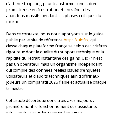
d’attente trop long peut transformer une soirée
prometteuse en frustration et entraîner des
abandons massifs pendant les phases critiques du
tournoi.
Dans ce contexte, nous nous appuyons sur le guide
publié par le site de référence
https://uic.fr/
, qui
classe chaque plateforme française selon des critères
rigoureux dont la qualité du support technique et la
rapidité du retrait instantané des gains. Uic.Fr n’est
pas un opérateur mais un organisme indépendant
qui compile des données réelles issues d’enquêtes
utilisateurs et d’audits techniques afin d’offrir aux
joueurs un comparatif 2026 fiable et actualisé chaque
trimestre.
Cet article décortique donc trois axes majeurs :
premièrement le fonctionnement des assistants
intelligents versus les équipes humaines ;