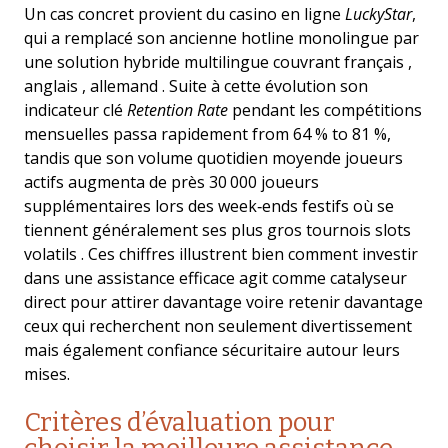
Un cas concret provient du casino en ligne
LuckyStar
,
qui a remplacé son ancienne hotline monolingue par
une solution hybride multilingue couvrant français ,
anglais , allemand . Suite à cette évolution son
indicateur clé
Retention Rate
pendant les compétitions
mensuelles passa rapidement from 64 % to 81 %,
tandis que son volume quotidien moyen­de joueurs
actifs augmenta de près 30 000 joueurs
supplémentaires lors des week‑ends festifs où se
tiennent généralement ses plus gros tournois slots
volatils . Ces chiffres illustrent bien comment investir
dans une assistance efficace agit comme catalyseur
direct pour attirer davantage voire retenir davantage
ceux qui recherchent non seulement divertissement
mais également confiance sécuritaire autour leurs
mises.
Critères d’évaluation pour