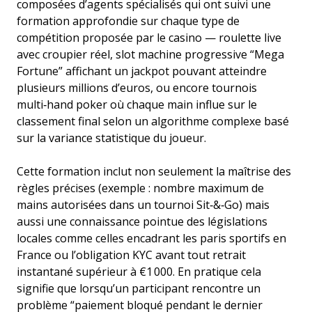
composées d’agents spécialisés qui ont suivi une
formation approfondie sur chaque type de
compétition proposée par le casino — roulette live
avec croupier réel, slot machine progressive “Mega
Fortune” affichant un jackpot pouvant atteindre
plusieurs millions d’euros, ou encore tournois
multi‑hand poker où chaque main influe sur le
classement final selon un algorithme complexe basé
sur la variance statistique du joueur.
Cette formation inclut non seulement la maîtrise des
règles précises (exemple : nombre maximum de
mains autorisées dans un tournoi Sit‑&‑Go) mais
aussi une connaissance pointue des législations
locales comme celles encadrant les paris sportifs en
France ou l’obligation KYC avant tout retrait
instantané supérieur à €1 000. En pratique cela
signifie que lorsqu’un participant rencontre un
problème “paiement bloqué pendant le dernier