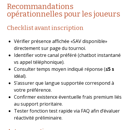
Recommandations
opérationnelles pour les joueurs
Checklist avant inscription
Vérifier présence affichée «SAV disponible»
directement sur page du tournoi.
Identifier votre canal préféré (chatbot instantané
vs appel téléphonique).
Consulter temps moyen indiqué réponse (
≤5 s
idéal).
S’assurer que langue supportée correspond à
votre préférence.
Confirmer existence éventuelle frais premium liés
au support prioritaire.
Tester fonction test rapide via FAQ afin d’évaluer
réactivité préliminaire.