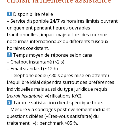
choisir la meilleure assistance
Disponibilité réelle
– Service disponible
24/7
vs horaires limités ouvrant
uniquement pendant heures ouvrables
traditionnelles ; impact majeur lors des tournois
nocturnes internationaux où différents fuseaux
horaires coexistent.
Temps moyen de réponse selon canal
– Chatbot instantané (<2 s)
– Email standard (~12 h)
– Téléphone dédié (<30 s après mise en attente)
L’équilibre idéal dépendra surtout des préférences
individuelles mais aussi du type juridique requis
(
retrait instantané
, vérifications KYC).
Taux de satisfaction client spécifique tours
– Mesuré via sondages post‑événement incluant
questions ciblées («Êtes‑vous satisfait(e)·du
traitement…») ; benchmark >85 %.