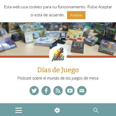
Esta web usa cookies para su funcionamiento. Pulse Aceptar
si está de acuerdo.
Aceptar
Días de Juego
Podcast sobre el mundo de los juegos de mesa
Twitter
Facebook
Feed
YouTube
Correo
MENU
WIDGETS
SEARCH