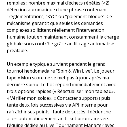
remplies : nombre maximal d’échecs répétés (>2),
détection automatique d’une phrase contenant
“réglementation”, “KYC” ou “paiement bloqué”. Ce
mécanisme garantit que seules les demandes
complexes sollicitent réellement l’intervention
humaine tout en maintenant constamment la charge
globale sous contrôle grâce au filtrage automatisé
préalable.
Un exemple typique survient pendant le grand
tournoi hebdomadaire “Spin & Win Live”. Le joueur
tape « Mon score ne se met pas à jour après ma
dernière spin ». Le bot répond immédiatement avec
trois options rapides (« Réactualiser mon tableau»,
« Vérifier mon solde», « Contacter support») puis
tente deux fois successives via API interne pour
rafraîchir ses points ; faute de succès il déclenche
alors automatiquement an ticket prioritaire vers
l’équipe dédiée au Live Tournament Manager avec