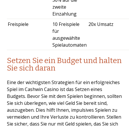
50% auf die
zweite
Einzahlung
Freispiele
10 Freispiele
20x Umsatz
für
ausgewählte
Spielautomaten
Setzen Sie ein Budget und halten
Sie sich daran
Eine der wichtigsten Strategien für ein erfolgreiches
Spiel im Cashwin Casino ist das Setzen eines
Budgets. Bevor Sie mit dem Spielen beginnen, sollten
Sie sich überlegen, wie viel Geld Sie bereit sind,
auszugeben. Dies hilft Ihnen, impulsives Spielen zu
vermeiden und Ihre Verluste zu kontrollieren. Stellen
Sie sicher, dass Sie nur mit Geld spielen, das Sie sich