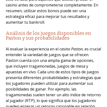
casino antes de comprometerse completamente. En
resumen, utilizar estos bonos puede ser una
estrategia eficaz para mejorar tus resultados y
aumentar tu bankroll.
Análisis de los juegos disponibles en
Paston y sus probabilidades
Al evaluar la experiencia en el
casino Paston
, es crucial
entender la variedad de juegos que se ofrecen.
Paston cuenta con una amplia gama de opciones,
que incluyen tragamonedas, juegos de mesa y
apuestas en vivo. Cada uno de estos tipos de juegos
presenta diferentes probabilidades y estrategias que
los jugadores pueden utilizar para aumentar sus
posibilidades de ganar. Por ejemplo, las
tragamonedas suelen tener un alto índice de retorno
al jugador (RTP), lo que significa que los jugadores
pueden esperar un retorno razonable en relación