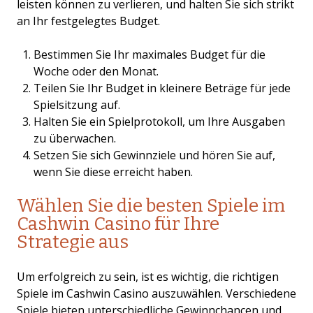
leisten können zu verlieren, und halten Sie sich strikt
an Ihr festgelegtes Budget.
Bestimmen Sie Ihr maximales Budget für die
Woche oder den Monat.
Teilen Sie Ihr Budget in kleinere Beträge für jede
Spielsitzung auf.
Halten Sie ein Spielprotokoll, um Ihre Ausgaben
zu überwachen.
Setzen Sie sich Gewinnziele und hören Sie auf,
wenn Sie diese erreicht haben.
Wählen Sie die besten Spiele im
Cashwin Casino für Ihre
Strategie aus
Um erfolgreich zu sein, ist es wichtig, die richtigen
Spiele im Cashwin Casino auszuwählen. Verschiedene
Spiele bieten unterschiedliche Gewinnchancen und