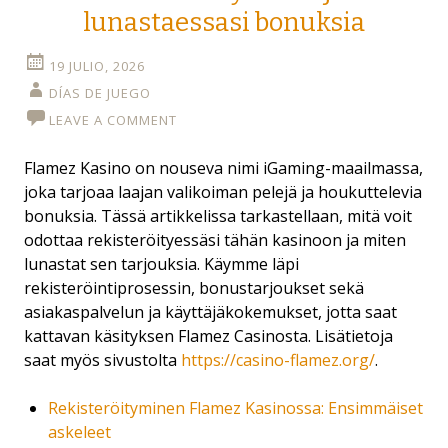
lunastaessasi bonuksia
19 JULIO, 2026
DÍAS DE JUEGO
LEAVE A COMMENT
Flamez Kasino on nouseva nimi iGaming-maailmassa,
joka tarjoaa laajan valikoiman pelejä ja houkuttelevia
bonuksia. Tässä artikkelissa tarkastellaan, mitä voit
odottaa rekisteröityessäsi tähän kasinoon ja miten
lunastat sen tarjouksia. Käymme läpi
rekisteröintiprosessin, bonustarjoukset sekä
asiakaspalvelun ja käyttäjäkokemukset, jotta saat
kattavan käsityksen Flamez Casinosta. Lisätietoja
saat myös sivustolta
https://casino-flamez.org/
.
Rekisteröityminen Flamez Kasinossa: Ensimmäiset
askeleet