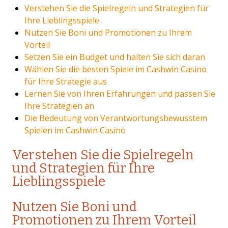
Verstehen Sie die Spielregeln und Strategien für
Ihre Lieblingsspiele
Nutzen Sie Boni und Promotionen zu Ihrem
Vorteil
Setzen Sie ein Budget und halten Sie sich daran
Wählen Sie die besten Spiele im Cashwin Casino
für Ihre Strategie aus
Lernen Sie von Ihren Erfahrungen und passen Sie
Ihre Strategien an
Die Bedeutung von Verantwortungsbewusstem
Spielen im Cashwin Casino
Verstehen Sie die Spielregeln
und Strategien für Ihre
Lieblingsspiele
Nutzen Sie Boni und
Promotionen zu Ihrem Vorteil