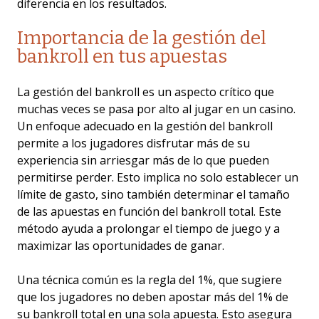
diferencia en los resultados.
Importancia de la gestión del
bankroll en tus apuestas
La gestión del bankroll es un aspecto crítico que
muchas veces se pasa por alto al jugar en un casino.
Un enfoque adecuado en la gestión del bankroll
permite a los jugadores disfrutar más de su
experiencia sin arriesgar más de lo que pueden
permitirse perder. Esto implica no solo establecer un
límite de gasto, sino también determinar el tamaño
de las apuestas en función del bankroll total. Este
método ayuda a prolongar el tiempo de juego y a
maximizar las oportunidades de ganar.
Una técnica común es la regla del 1%, que sugiere
que los jugadores no deben apostar más del 1% de
su bankroll total en una sola apuesta. Esto asegura