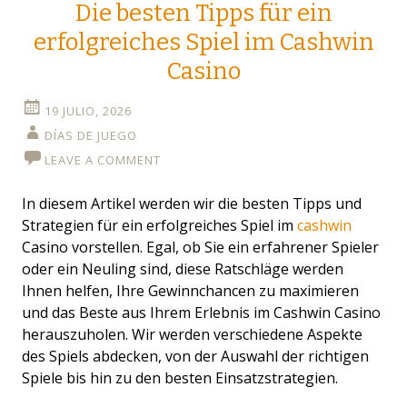
Die besten Tipps für ein
erfolgreiches Spiel im Cashwin
Casino
19 JULIO, 2026
DÍAS DE JUEGO
LEAVE A COMMENT
In diesem Artikel werden wir die besten Tipps und
Strategien für ein erfolgreiches Spiel im
cashwin
Casino vorstellen. Egal, ob Sie ein erfahrener Spieler
oder ein Neuling sind, diese Ratschläge werden
Ihnen helfen, Ihre Gewinnchancen zu maximieren
und das Beste aus Ihrem Erlebnis im Cashwin Casino
herauszuholen. Wir werden verschiedene Aspekte
des Spiels abdecken, von der Auswahl der richtigen
Spiele bis hin zu den besten Einsatzstrategien.