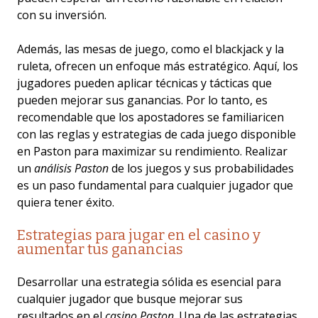
con su inversión.
Además, las mesas de juego, como el blackjack y la
ruleta, ofrecen un enfoque más estratégico. Aquí, los
jugadores pueden aplicar técnicas y tácticas que
pueden mejorar sus ganancias. Por lo tanto, es
recomendable que los apostadores se familiaricen
con las reglas y estrategias de cada juego disponible
en Paston para maximizar su rendimiento. Realizar
un
análisis Paston
de los juegos y sus probabilidades
es un paso fundamental para cualquier jugador que
quiera tener éxito.
Estrategias para jugar en el casino y
aumentar tus ganancias
Desarrollar una estrategia sólida es esencial para
cualquier jugador que busque mejorar sus
resultados en el
casino Paston
. Una de las estrategias