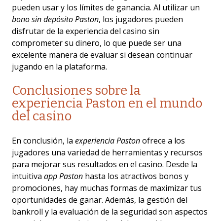
pueden usar y los límites de ganancia. Al utilizar un
bono sin depósito Paston
, los jugadores pueden
disfrutar de la experiencia del casino sin
comprometer su dinero, lo que puede ser una
excelente manera de evaluar si desean continuar
jugando en la plataforma.
Conclusiones sobre la
experiencia Paston en el mundo
del casino
En conclusión, la
experiencia Paston
ofrece a los
jugadores una variedad de herramientas y recursos
para mejorar sus resultados en el casino. Desde la
intuitiva
app Paston
hasta los atractivos bonos y
promociones, hay muchas formas de maximizar tus
oportunidades de ganar. Además, la gestión del
bankroll y la evaluación de la seguridad son aspectos