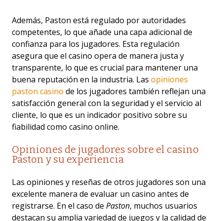
Además, Paston está regulado por autoridades
competentes, lo que añade una capa adicional de
confianza para los jugadores. Esta regulación
asegura que el casino opera de manera justa y
transparente, lo que es crucial para mantener una
buena reputación en la industria. Las
opiniones
paston casino
de los jugadores también reflejan una
satisfacción general con la seguridad y el servicio al
cliente, lo que es un indicador positivo sobre su
fiabilidad como casino online.
Opiniones de jugadores sobre el casino
Paston y su experiencia
Las opiniones y reseñas de otros jugadores son una
excelente manera de evaluar un casino antes de
registrarse. En el caso de
Paston
, muchos usuarios
destacan su amplia variedad de juegos y la calidad de