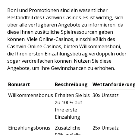
Boni und Promotionen sind ein wesentlicher
Bestandteil des Cashwin Casinos. Es ist wichtig, sich
über alle verfügbaren Angebote zu informieren, da
diese Ihnen zusätzliche Spielressourcen geben
können. Viele Online-Casinos, einschließlich des
Cashwin Online Casinos, bieten Willkommensboni,
die Ihren ersten Einzahlungsbetrag verdoppeln oder
sogar verdreifachen können. Nutzen Sie diese
Angebote, um Ihre Gewinnchancen zu erhöhen.
Bonusart
Beschreibung
Wettanforderun
Willkommensbonus
Erhalten Sie bis
30x Umsatz
zu 100% auf
Ihre erste
Einzahlung
Einzahlungsbonus
Zusätzliche
25x Umsatz