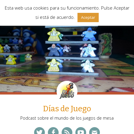
Esta web usa cookies para su funcionamiento. Pulse Aceptar
si está de acuerdo.
Aceptar
Días de Juego
Podcast sobre el mundo de los juegos de mesa