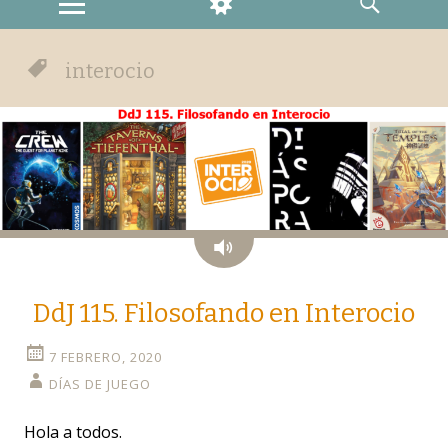
MENU
WIDGETS
SEARCH
interocio
Audio
DdJ 115. Filosofando en Interocio
7 FEBRERO, 2020
DÍAS DE JUEGO
Hola a todos.