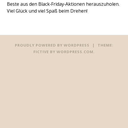
Beste aus den Black‑Friday‑Aktionen herauszuholen.
Viel Glück und viel Spaß beim Drehen!
Post
←
→
PROUDLY POWERED BY WORDPRESS
|
THEME:
navigation
FICTIVE BY
WORDPRESS.COM
.