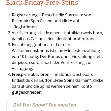
Black‑Friday‑Free‑Spins
Registrierung – Besuche die Startseite von
BillionaireSpin Casino und klicke auf
„Registrieren“.
Verifizierung – Lade einen Lichtbildausweis hoch,
damit das Casino deine Identität prüfen kann.
Einzahlung (optional) – Für den
Willkommensbonus ist eine Mindesteinzahlung
von 10 € nötig. Der Bonus ohne Einzahlung steht
dir jedoch sofort nach der Verifizierung zur
Verfügung.
Freispiele aktivieren – Im Bonus‑Dashboard
findest du den Button „Free Spins claimen“. Klicke
darauf und die Spins werden deinem Konto
gutgeschrieben.
Did You Know? Die meisten