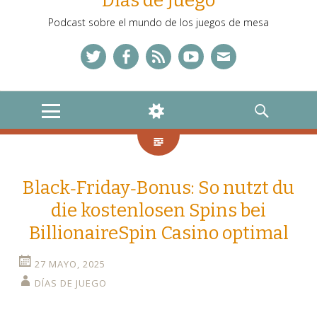
Días de Juego
Podcast sobre el mundo de los juegos de mesa
Twitter
Facebook
Feed
YouTube
Correo
MENU
WIDGETS
SEARCH
Black‑Friday‑Bonus: So nutzt du
die kostenlosen Spins bei
BillionaireSpin Casino optimal
27 MAYO, 2025
DÍAS DE JUEGO