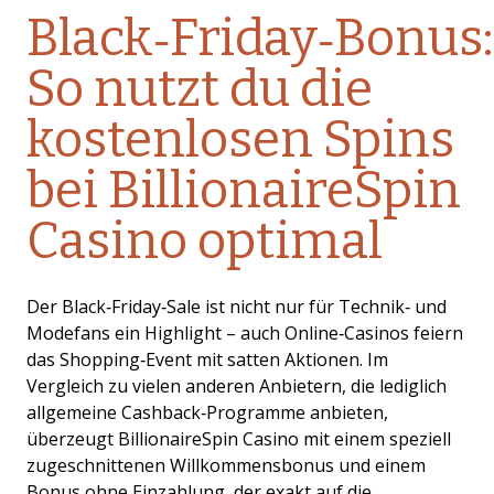
Black‑Friday‑Bonus:
So nutzt du die
kostenlosen Spins
bei BillionaireSpin
Casino optimal
Der Black‑Friday‑Sale ist nicht nur für Technik‑ und
Modefans ein Highlight – auch Online‑Casinos feiern
das Shopping‑Event mit satten Aktionen. Im
Vergleich zu vielen anderen Anbietern, die lediglich
allgemeine Cashback‑Programme anbieten,
überzeugt BillionaireSpin Casino mit einem speziell
zugeschnittenen Willkommensbonus und einem
Bonus ohne Einzahlung, der exakt auf die