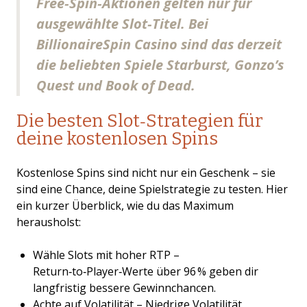
Free‑Spin‑Aktionen gelten nur für
ausgewählte Slot‑Titel. Bei
BillionaireSpin Casino sind das derzeit
die beliebten Spiele
Starburst
,
Gonzo’s
Quest
und
Book of Dead
.
Die besten Slot‑Strategien für
deine kostenlosen Spins
Kostenlose Spins sind nicht nur ein Geschenk – sie
sind eine Chance, deine Spielstrategie zu testen. Hier
ein kurzer Überblick, wie du das Maximum
herausholst:
Wähle Slots mit hoher RTP –
Return‑to‑Player‑Werte über 96 % geben dir
langfristig bessere Gewinnchancen.
Achte auf Volatilität – Niedrige Volatilität