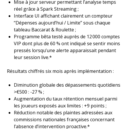
Mise à jour serveur permettant l’analyse temps
réel grâce à Spark Streaming ;
Interface UI affichant clairement un compteur
“Dépenses aujourd’hui / Limite” sous chaque
tableau Baccarat & Roulette ;
Programme bêta testé auprès de 12 000 comptes
VIP dont plus de 60 % ont indiqué se sentir moins
pressés lorsqu’une alerte apparaissait pendant
leur session live.*
Résultats chiffrés six mois après implémentation :
Diminution globale des dépassements quotidiens
>€500 : -27 % ;
Augmentation du taux rétention mensuel parmi
les joueurs exposés aux limites : +9 points ;
Réduction notable des plaintes adressées aux
commissions nationales françaises concernant
l’absence d’intervention proactive.*