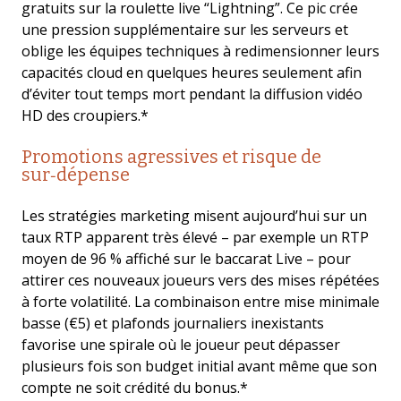
gratuits sur la roulette live “Lightning”. Ce pic crée
une pression supplémentaire sur les serveurs et
oblige les équipes techniques à redimensionner leurs
capacités cloud en quelques heures seulement afin
d’éviter tout temps mort pendant la diffusion vidéo
HD des croupiers.*
Promotions agressives et risque de
sur‑dépense
Les stratégies marketing misent aujourd’hui sur un
taux RTP apparent très élevé – par exemple un RTP
moyen de 96 % affiché sur le baccarat Live – pour
attirer ces nouveaux joueurs vers des mises répétées
à forte volatilité. La combinaison entre mise minimale
basse (€5) et plafonds journaliers inexistants
favorise une spirale où le joueur peut dépasser
plusieurs fois son budget initial avant même que son
compte ne soit crédité du bonus.*