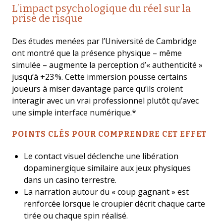
L’impact psychologique du réel sur la
prise de risque
Des études menées par l’Université de Cambridge
ont montré que la présence physique – même
simulée – augmente la perception d’« authenticité »
jusqu’à +23 %. Cette immersion pousse certains
joueurs à miser davantage parce qu’ils croient
interagir avec un vrai professionnel plutôt qu’avec
une simple interface numérique.*
POINTS CLÉS POUR COMPRENDRE CET EFFET
Le contact visuel déclenche une libération
dopaminergique similaire aux jeux physiques
dans un casino terrestre.
La narration autour du « coup gagnant » est
renforcée lorsque le croupier décrit chaque carte
tirée ou chaque spin réalisé.