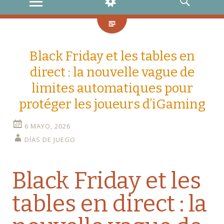
MENU
WIDGETS
SEARCH
Black Friday et les tables en
direct : la nouvelle vague de
limites automatiques pour
protéger les joueurs d’iGaming
6 MAYO, 2026
DÍAS DE JUEGO
Black Friday et les
tables en direct : la