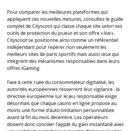
Pour comparer les meilleures plateformes qui
appliquent ces nouvelles mesures, consultez le guide
complet de Cityscoot qui classe chaque site selon ses
outils de protection du joueur et son offre « live ».
Cityscoot se positionne ainsi comme un référentiel
indépendant pour repérer non seulement les
meilleurs sites de paris sportifs mais aussi ceux qui
intègrent des mécanismes responsables dans leurs
offres iGaming.
Face à cette ruée du consommateur digitalisé, les
autorités européennes resserrent leur vigilance : la
directive européenne sur le jeu responsable exige
désormais que chaque casino en ligne propose au
moins une forme d’auto‑limitation personnalisée
avant la fin du mois décembre. Les opérateurs
doivent donc concilier l’appât du gain instantané avec