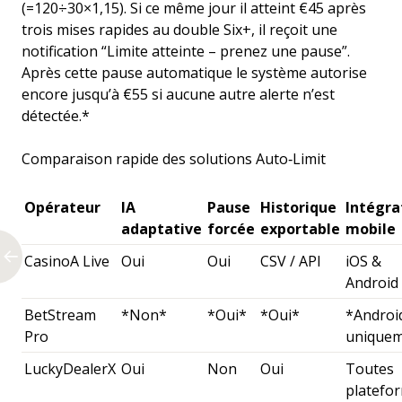
(=120÷30×1,15). Si ce même jour il atteint €45 après
trois mises rapides au double Six+, il reçoit une
notification “Limite atteinte – prenez une pause”.
Après cette pause automatique le système autorise
encore jusqu’à €55 si aucune autre alerte n’est
détectée.*
Comparaison rapide des solutions Auto‑Limit
Opérateur
IA
Pause
Historique
Intégra
adaptative
forcée
exportable
mobile
CasinoA Live
Oui
Oui
CSV / API
iOS &
Android
BetStream
*Non*
*Oui*
*Oui*
*Androi
Pro
unique
LuckyDealerX
Oui
Non
Oui
Toutes
platefo