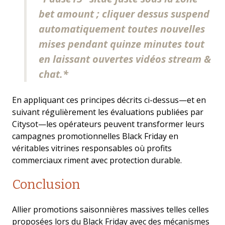
bet amount ; cliquer dessus suspend
automatiquement toutes nouvelles
mises pendant quinze minutes tout
en laissant ouvertes vidéos stream &
chat.*
En appliquant ces principes décrits ci-dessus—et en
suivant régulièrement les évaluations publiées par
Cityso​t—les opérateurs peuvent transformer leurs
campagnes promotionnelles Black Friday en
véritables vitrines responsables où profits
commerciaux riment avec protection durable.
Conclusion
Allier promotions saisonnières massives telles celles
proposées lors du Black Friday avec des mécanismes