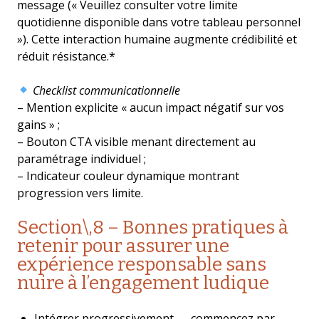
message (« Veuillez consulter votre limite
quotidienne disponible dans votre tableau personnel
»). Cette interaction humaine augmente crédibilité et
réduit résistance.*
Checklist communicationnelle
– Mention explicite « aucun impact négatif sur vos
gains » ;
– Bouton CTA visible menant directement au
paramétrage individuel ;
– Indicateur couleur dynamique montrant
progression vers limite.
Section\,8 – Bonnes pratiques à
retenir pour assurer une
expérience responsable sans
nuire à l’engagement ludique
Intégrer progressivement → commencez par