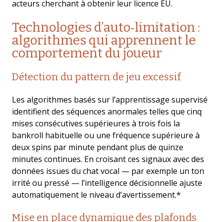
acteurs cherchant à obtenir leur licence EU.
Technologies d’auto‑limitation :
algorithmes qui apprennent le
comportement du joueur
Détection du pattern de jeu excessif
Les algorithmes basés sur l’apprentissage supervisé
identifient des séquences anormales telles que cinq
mises consécutives supérieures à trois fois la
bankroll habituelle ou une fréquence supérieure à
deux spins par minute pendant plus de quinze
minutes continues. En croisant ces signaux avec des
données issues du chat vocal — par exemple un ton
irrité ou pressé — l’intelligence décisionnelle ajuste
automatiquement le niveau d’avertissement.*
Mise en place dynamique des plafonds