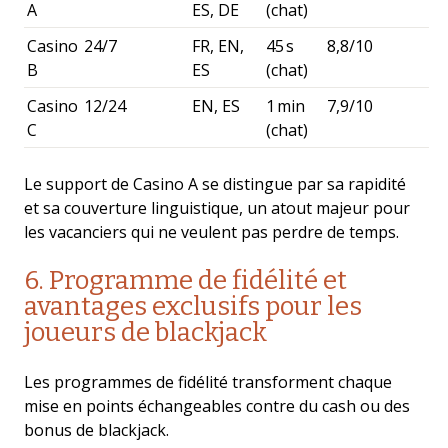
A
ES, DE
(chat)
Casino
24/7
FR, EN,
45 s
8,8/10
B
ES
(chat)
Casino
12/24
EN, ES
1 min
7,9/10
C
(chat)
Le support de Casino A se distingue par sa rapidité
et sa couverture linguistique, un atout majeur pour
les vacanciers qui ne veulent pas perdre de temps.
6. Programme de fidélité et
avantages exclusifs pour les
joueurs de blackjack
Les programmes de fidélité transforment chaque
mise en points échangeables contre du cash ou des
bonus de blackjack.