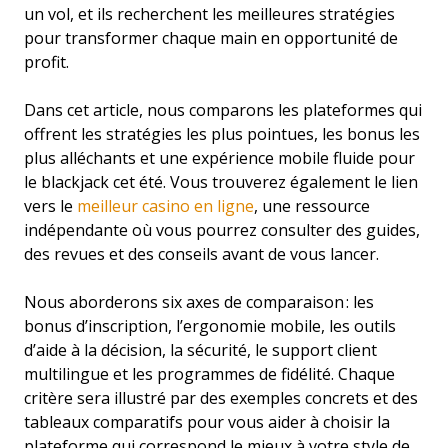
un vol, et ils recherchent les meilleures stratégies
pour transformer chaque main en opportunité de
profit.
Dans cet article, nous comparons les plateformes qui
offrent les stratégies les plus pointues, les bonus les
plus alléchants et une expérience mobile fluide pour
le blackjack cet été. Vous trouverez également le lien
vers le
meilleur casino en ligne
, une ressource
indépendante où vous pourrez consulter des guides,
des revues et des conseils avant de vous lancer.
Nous aborderons six axes de comparaison : les
bonus d’inscription, l’ergonomie mobile, les outils
d’aide à la décision, la sécurité, le support client
multilingue et les programmes de fidélité. Chaque
critère sera illustré par des exemples concrets et des
tableaux comparatifs pour vous aider à choisir la
plateforme qui correspond le mieux à votre style de