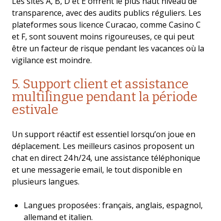
Les sites A, B, D et E offrent le plus haut niveau de
transparence, avec des audits publics réguliers. Les
plateformes sous licence Curacao, comme Casino C
et F, sont souvent moins rigoureuses, ce qui peut
être un facteur de risque pendant les vacances où la
vigilance est moindre.
5. Support client et assistance
multilingue pendant la période
estivale
Un support réactif est essentiel lorsqu’on joue en
déplacement. Les meilleurs casinos proposent un
chat en direct 24 h/24, une assistance téléphonique
et une messagerie email, le tout disponible en
plusieurs langues.
Langues proposées : français, anglais, espagnol,
allemand et italien.