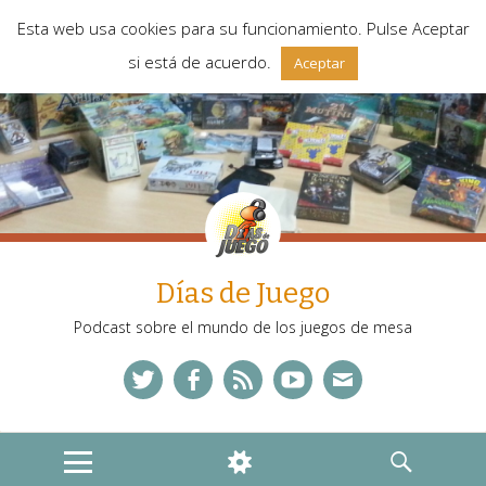
Esta web usa cookies para su funcionamiento. Pulse Aceptar
si está de acuerdo.
Aceptar
Días de Juego
Podcast sobre el mundo de los juegos de mesa
Twitter
Facebook
Feed
YouTube
Correo
MENU
WIDGETS
SEARCH