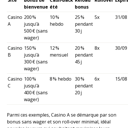
bienvenue
été
bonus
Casino
200 %
10 %
25 %
5x
31/08
A
jusqu’à
hebdo
pendant
500 € (sans
30 j
wager)
Casino
150 %
12 %
20 %
8x
30/09
B
jusqu’à
mensuel
pendant
300 € (sans
45 j
wager)
Casino
100 %
8 % hebdo
30 %
6x
15/08
C
jusqu’à
pendant
400 € (sans
20 j
wager)
Parmi ces exemples, Casino A se démarque par son
bonus sans wager et son roll‑over minimal, idéal