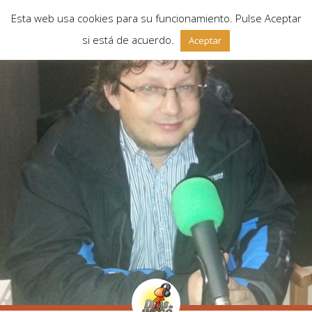
Esta web usa cookies para su funcionamiento. Pulse Aceptar
si está de acuerdo.
Aceptar