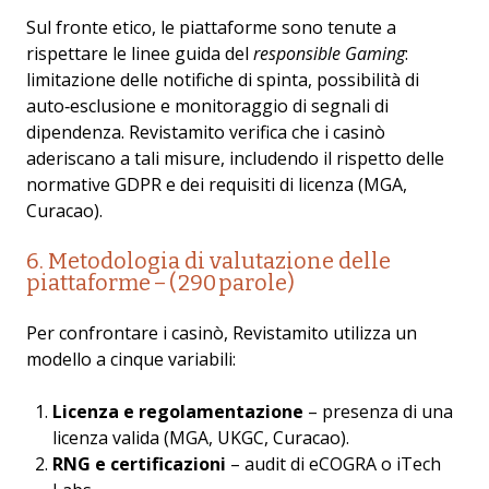
Sul fronte etico, le piattaforme sono tenute a
rispettare le linee guida del
responsible Gaming
:
limitazione delle notifiche di spinta, possibilità di
auto‑esclusione e monitoraggio di segnali di
dipendenza. Revistamito verifica che i casinò
aderiscano a tali misure, includendo il rispetto delle
normative GDPR e dei requisiti di licenza (MGA,
Curacao).
6. Metodologia di valutazione delle
piattaforme – ( 290 parole)
Per confrontare i casinò, Revistamito utilizza un
modello a cinque variabili:
Licenza e regolamentazione
– presenza di una
licenza valida (MGA, UKGC, Curacao).
RNG e certificazioni
– audit di eCOGRA o iTech