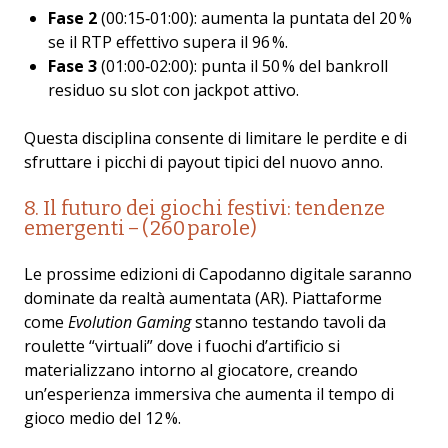
Fase 2
(00:15‑01:00): aumenta la puntata del 20 %
se il RTP effettivo supera il 96 %.
Fase 3
(01:00‑02:00): punta il 50 % del bankroll
residuo su slot con jackpot attivo.
Questa disciplina consente di limitare le perdite e di
sfruttare i picchi di payout tipici del nuovo anno.
8. Il futuro dei giochi festivi: tendenze
emergenti – ( 260 parole)
Le prossime edizioni di Capodanno digitale saranno
dominate da realtà aumentata (AR). Piattaforme
come
Evolution Gaming
stanno testando tavoli da
roulette “virtuali” dove i fuochi d’artificio si
materializzano intorno al giocatore, creando
un’esperienza immersiva che aumenta il tempo di
gioco medio del 12 %.