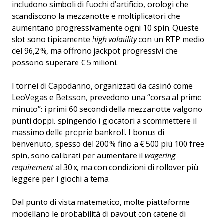
includono simboli di fuochi d’artificio, orologi che
scandiscono la mezzanotte e moltiplicatori che
aumentano progressivamente ogni 10 spin. Queste
slot sono tipicamente
high volatility
con un RTP medio
del 96,2 %, ma offrono jackpot progressivi che
possono superare € 5 milioni.
I tornei di Capodanno, organizzati da casinò come
LeoVegas e Betsson, prevedono una “corsa al primo
minuto”: i primi 60 secondi della mezzanotte valgono
punti doppi, spingendo i giocatori a scommettere il
massimo delle proprie bankroll. I bonus di
benvenuto, spesso del 200 % fino a € 500 più 100 free
spin, sono calibrati per aumentare il
wagering
requirement
al 30 x, ma con condizioni di rollover più
leggere per i giochi a tema.
Dal punto di vista matematico, molte piattaforme
modellano le probabilità di payout con catene di