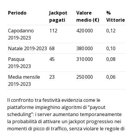
Periodo
Jackpot
Valore
%
pagati
medio (€)
Vittorie
Capodanno
112
420 000
0,12
2019‑2023
Natale 2019‑2023
68
380 000
0,10
Pasqua
45
310 000
0,08
2019‑2023
Media mensile
23
250 000
0,06
2019‑2023
Il confronto tra festività evidenzia come le
piattaforme impieghino algoritmi di “payout
scheduling”: i server aumentano temporaneamente
la probabilità di attivare un jackpot progressivo nei
momenti di picco di traffico, senza violare le regole di