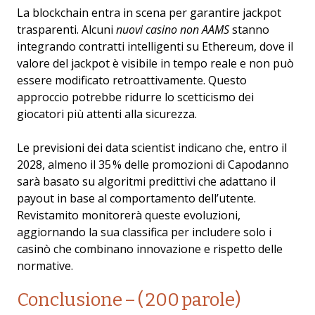
La blockchain entra in scena per garantire jackpot
trasparenti. Alcuni
nuovi casino non AAMS
stanno
integrando contratti intelligenti su Ethereum, dove il
valore del jackpot è visibile in tempo reale e non può
essere modificato retroattivamente. Questo
approccio potrebbe ridurre lo scetticismo dei
giocatori più attenti alla sicurezza.
Le previsioni dei data scientist indicano che, entro il
2028, almeno il 35 % delle promozioni di Capodanno
sarà basato su algoritmi predittivi che adattano il
payout in base al comportamento dell’utente.
Revistamito monitorerà queste evoluzioni,
aggiornando la sua classifica per includere solo i
casinò che combinano innovazione e rispetto delle
normative.
Conclusione – ( 200 parole)