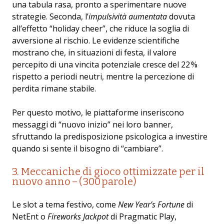
una tabula rasa, pronto a sperimentare nuove
strategie. Seconda, l’
impulsività aumentata
dovuta
all’effetto “holiday cheer”, che riduce la soglia di
avversione al rischio. Le evidenze scientifiche
mostrano che, in situazioni di festa, il valore
percepito di una vincita potenziale cresce del 22 %
rispetto a periodi neutri, mentre la percezione di
perdita rimane stabile.
Per questo motivo, le piattaforme inseriscono
messaggi di “nuovo inizio” nei loro banner,
sfruttando la predisposizione psicologica a investire
quando si sente il bisogno di “cambiare”.
3. Meccaniche di gioco ottimizzate per il
nuovo anno – ( 300 parole)
Le slot a tema festivo, come
New Year’s Fortune
di
NetEnt o
Fireworks Jackpot
di Pragmatic Play,