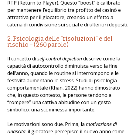
RTP (Return to Player). Questo “boost” è calibrato
per mantenere l’equilibrio tra profitto del casinò e
attrattiva per il giocatore, creando un effetto a
catena di condivisione sui social e di ulteriori depositi.
2. Psicologia delle “risoluzioni” e del
rischio – ( 260 parole)
Il concetto di
self‑control depletion
descrive come la
capacità di autocontrollo diminuisca verso la fine
dell’anno, quando le routine si interrompono e le
festività aumentano lo stress. Studi di psicologia
comportamentale (Khan, 2022) hanno dimostrato
che, in questo contesto, le persone tendono a
“rompere” una cattiva abitudine con un gesto
simbolico: una scommessa importante.
Le motivazioni sono due. Prima, la
motivazione di
rinascita
: il giocatore percepisce il nuovo anno come