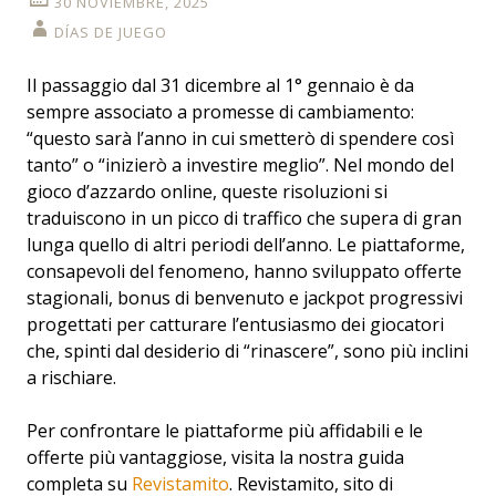
30 NOVIEMBRE, 2025
DÍAS DE JUEGO
Il passaggio dal 31 dicembre al 1° gennaio è da
sempre associato a promesse di cambiamento:
“questo sarà l’anno in cui smetterò di spendere così
tanto” o “inizierò a investire meglio”. Nel mondo del
gioco d’azzardo online, queste risoluzioni si
traduiscono in un picco di traffico che supera di gran
lunga quello di altri periodi dell’anno. Le piattaforme,
consapevoli del fenomeno, hanno sviluppato offerte
stagionali, bonus di benvenuto e jackpot progressivi
progettati per catturare l’entusiasmo dei giocatori
che, spinti dal desiderio di “rinascere”, sono più inclini
a rischiare.
Per confrontare le piattaforme più affidabili e le
offerte più vantaggiose, visita la nostra guida
completa su
Revistamito
. Revistamito, sito di