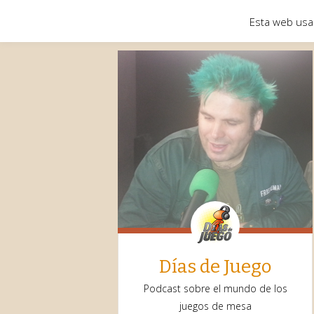
Esta web usa
Días de Juego
Podcast sobre el mundo de los
juegos de mesa