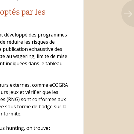
doptés par les
ont développé des programmes
de réduire les risques de
 publication exhaustive des
te au wagering, limite de mise
ent indiquées dans le tableau
diteurs externes, comme eCOGRA
rs jeux et vérifier que les
res (RNG) sont conformes aux
hée sous forme de badge sur la
onformité.
us hunting, on trouve :