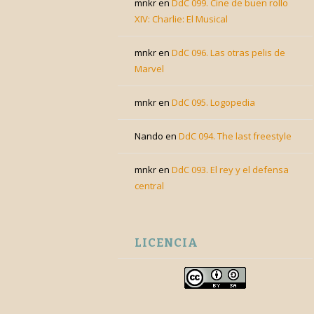
mnkr
en
DdC 099. Cine de buen rollo
XIV: Charlie: El Musical
mnkr
en
DdC 096. Las otras pelis de
Marvel
mnkr
en
DdC 095. Logopedia
Nando
en
DdC 094. The last freestyle
mnkr
en
DdC 093. El rey y el defensa
central
LICENCIA