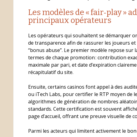
Les modèles de « fair‑play » a
principaux opérateurs
Les opérateurs qui souhaitent se démarquer 
de transparence afin de rassurer les joueurs et 
“bonus abuse”. Le premier modèle repose sur la
termes de chaque promotion : contribution exac
maximale par pari, et date d’expiration clairem
récapitulatif du site.
Ensuite, certains casinos font appel à des au
ou iTech Labs, pour certifier le RTP moyen de leu
algorithmes de génération de nombres aléatoi
standards. Cette certification est souvent affic
page d’accueil, offrant une preuve visuelle de c
Parmi les acteurs qui limitent activement le bon