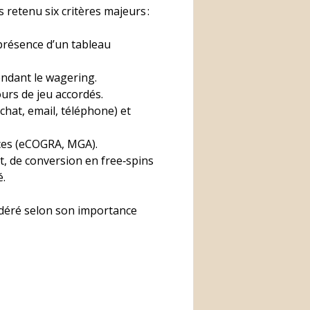
 retenu six critères majeurs :
, présence d’un tableau
endant le wagering.
urs de jeu accordés.
(chat, email, téléphone) et
erces (eCOGRA, MGA).
ut, de conversion en free‑spins
é.
ndéré selon son importance