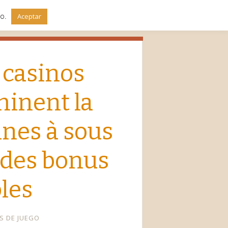
do.
Aceptar
casinos
inent la
nes à sous
 des bonus
bles
S DE JUEGO