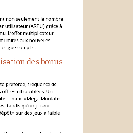
ent non seulement le nombre
ar utilisateur (ARPU) grâce à
u. L’effet multiplicateur
t limités aux nouvelles
atalogue complet.
lisation des bonus
ité préférée, fréquence de
offres ultra‑ciblées. Un
atilité comme « Mega Moolah »
es, tandis qu’un joueur
épôt » sur des jeux à faible