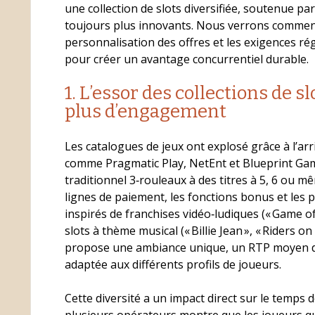
une collection de slots diversifiée, soutenue 
toujours plus innovants. Nous verrons comment 
personnalisation des offres et les exigences r
pour créer un avantage concurrentiel durable.
1. L’essor des collections de slo
plus d’engagement
Les catalogues de jeux ont explosé grâce à l’a
comme Pragmatic Play, NetEnt et Blueprint Ga
traditionnel 3‑rouleaux à des titres à 5, 6 ou m
lignes de paiement, les fonctions bonus et les p
inspirés de franchises vidéo‑ludiques (« Game of
slots à thème musical (« Billie Jean », « Riders on
propose une ambiance unique, un RTP moyen de 
adaptée aux différents profils de joueurs.
Cette diversité a un impact direct sur le temps 