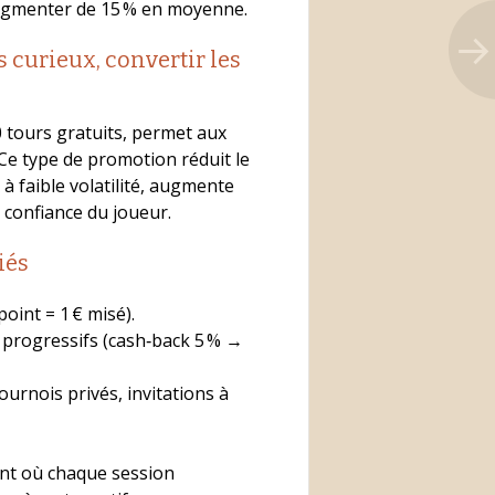
augmenter de 15 % en moyenne.
les curieux, convertir les
 tours gratuits, permet aux
Ce type de promotion réduit le
x à faible volatilité, augmente
a confiance du joueur.
iés
point = 1 € misé).
 progressifs (cash‑back 5 % →
urnois privés, invitations à
nt où chaque session