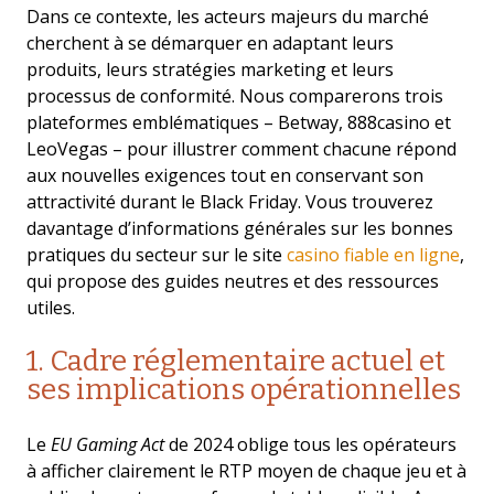
Dans ce contexte, les acteurs majeurs du marché
cherchent à se démarquer en adaptant leurs
produits, leurs stratégies marketing et leurs
processus de conformité. Nous comparerons trois
plateformes emblématiques – Betway, 888casino et
LeoVegas – pour illustrer comment chacune répond
aux nouvelles exigences tout en conservant son
attractivité durant le Black Friday. Vous trouverez
davantage d’informations générales sur les bonnes
pratiques du secteur sur le site
casino fiable en ligne
,
qui propose des guides neutres et des ressources
utiles.
1. Cadre réglementaire actuel et
ses implications opérationnelles
Le
EU Gaming Act
de 2024 oblige tous les opérateurs
à afficher clairement le RTP moyen de chaque jeu et à