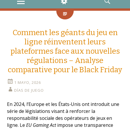
MENU
WIDGETS
SEARCH
Comment les géants du jeu en
ligne réinventent leurs
plateformes face aux nouvelles
régulations – Analyse
comparative pour le Black Friday
1 MAYO, 2026
DÍAS DE JUEGO
En 2024, l’Europe et les États‑Unis ont introduit une
série de législations visant à renforcer la
responsabilité sociale des opérateurs de jeux en
ligne. Le
EU Gaming Act
impose une transparence