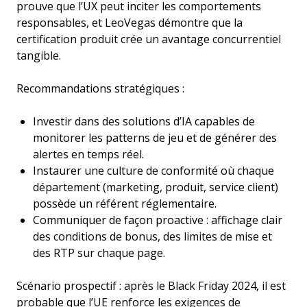
prouve que l’UX peut inciter les comportements
responsables, et LeoVegas démontre que la
certification produit crée un avantage concurrentiel
tangible.
Recommandations stratégiques :
Investir dans des solutions d’IA capables de
monitorer les patterns de jeu et de générer des
alertes en temps réel.
Instaurer une culture de conformité où chaque
département (marketing, produit, service client)
possède un référent réglementaire.
Communiquer de façon proactive : affichage clair
des conditions de bonus, des limites de mise et
des RTP sur chaque page.
Scénario prospectif : après le Black Friday 2024, il est
probable que l’UE renforce les exigences de