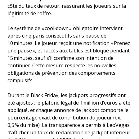
côté du taux de retour, rassurant les joueurs sur la
légitimité de l’offre.
Le système de « cool‑down » obligatoire intervient
après cinq paris consécutifs sans pause de
10 minutes. Le joueur reçoit une notification « Prenez
une pause », et l’accès aux tables est bloqué pendant
15 minutes, sauf s’il confirme son intention de
continuer. Cette mesure respecte les nouvelles
obligations de prévention des comportements
compulsifs.
Durant le Black Friday, les jackpots progressifs ont
été ajustés : le plafond légal de 1 million d’euros a été
appliqué, et chaque annonce de jackpot comporte le
pourcentage exact de contribution du joueur (ex.
0,5 % du mise). La transparence a permis à LeoVegas
d’afficher un taux de réclamation de jackpot inférieur