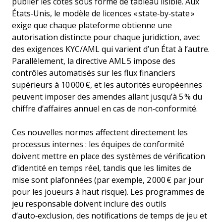
publier les cotes sous forme de tableau lisible. Aux
États‑Unis, le modèle de licences « state‑by‑state »
exige que chaque plateforme obtienne une
autorisation distincte pour chaque juridiction, avec
des exigences KYC/AML qui varient d’un État à l’autre.
Parallèlement, la directive AML 5 impose des
contrôles automatisés sur les flux financiers
supérieurs à 10 000 €, et les autorités européennes
peuvent imposer des amendes allant jusqu’à 5 % du
chiffre d’affaires annuel en cas de non‑conformité.
Ces nouvelles normes affectent directement les
processus internes : les équipes de conformité
doivent mettre en place des systèmes de vérification
d’identité en temps réel, tandis que les limites de
mise sont plafonnées (par exemple, 2 000 € par jour
pour les joueurs à haut risque). Les programmes de
jeu responsable doivent inclure des outils
d’auto‑exclusion, des notifications de temps de jeu et