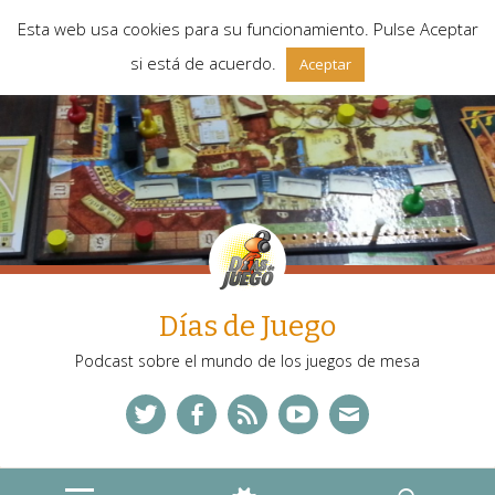
Esta web usa cookies para su funcionamiento. Pulse Aceptar
si está de acuerdo.
Aceptar
Días de Juego
Podcast sobre el mundo de los juegos de mesa
Twitter
Facebook
Feed
YouTube
Correo