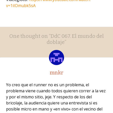
v=1iIOmubk5sA
Post
←
→
One thought on “
DdC 067. El mundo del
navigation
doblaje
”
mnkr
Yo creo que el runner no es un problema, el
problema viene cuando todos quieren correr a la vez
y por el mismo sitio, jeje. Y respecto de los del
bricolaje, la audiencia quiere una entrevista si es
posible micro en mano y «en vivo» con el vecino del