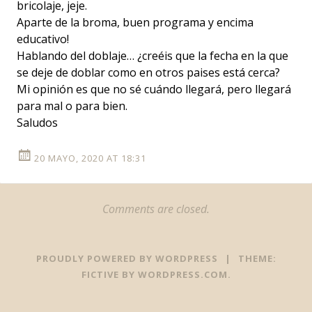
bricolaje, jeje.
Aparte de la broma, buen programa y encima
educativo!
Hablando del doblaje… ¿creéis que la fecha en la que
se deje de doblar como en otros paises está cerca?
Mi opinión es que no sé cuándo llegará, pero llegará
para mal o para bien.
Saludos
20 MAYO, 2020 AT 18:31
Comments are closed.
PROUDLY POWERED BY WORDPRESS
|
THEME:
FICTIVE BY
WORDPRESS.COM
.