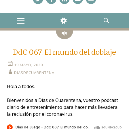
Twitter
Facebook
Feed
YouTube
Correo
MENU
WIDGETS
SEARCH
Audio
DdC 067. El mundo del doblaje
19 MAYO, 2020
DIASDECUARENTENA
Hola a todos.
Bienvenidos a Días de Cuarentena, vuestro podcast
diario de entretenimiento para hacer más llevadera
la reclusión por el coronavirus.