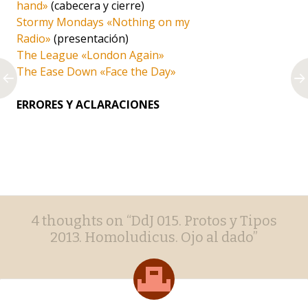
hand»
(cabecera y cierre)
Stormy Mondays «Nothing on my
Radio»
(presentación)
The League «London Again»
The Ease Down «Face the Day»
ERRORES Y ACLARACIONES
Post
←
→
4 thoughts on “
DdJ 015. Protos y Tipos
navigation
2013. Homoludicus. Ojo al dado
”