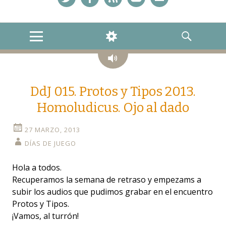
Twitter
Facebook
Feed
YouTube
Correo
MENU
WIDGETS
SEARCH
Audio
DdJ 015. Protos y Tipos 2013.
Homoludicus. Ojo al dado
27 MARZO, 2013
DÍAS DE JUEGO
Hola a todos.
Recuperamos la semana de retraso y empezams a
subir los audios que pudimos grabar en el encuentro
Protos y Tipos.
¡Vamos, al turrón!