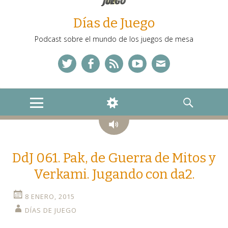
Días de Juego
Podcast sobre el mundo de los juegos de mesa
Twitter
Facebook
Feed
YouTube
Correo
MENU
WIDGETS
SEARCH
Audio
DdJ 061. Pak, de Guerra de Mitos y
Verkami. Jugando con da2.
8 ENERO, 2015
DÍAS DE JUEGO