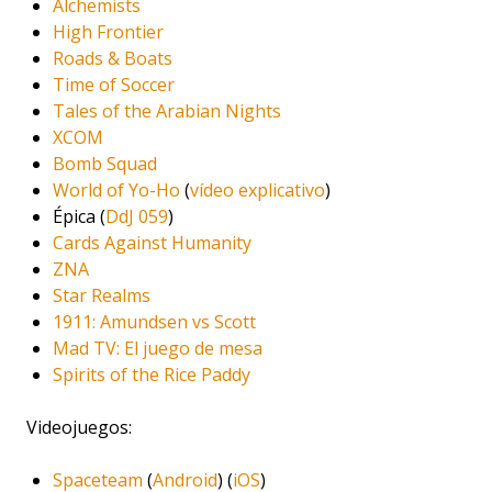
Alchemists
High Frontier
Roads & Boats
Time of Soccer
Tales of the Arabian Nights
XCOM
Bomb Squad
World of Yo-Ho
(
vídeo explicativo
)
Épica (
DdJ 059
)
Cards Against Humanity
ZNA
Star Realms
1911: Amundsen vs Scott
Mad TV: El juego de mesa
Spirits of the Rice Paddy
Videojuegos:
Spaceteam
(
Android
) (
iOS
)