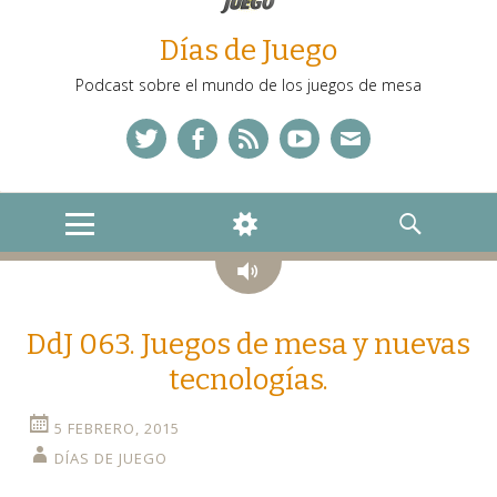
Días de Juego
Podcast sobre el mundo de los juegos de mesa
Twitter
Facebook
Feed
YouTube
Correo
MENU
WIDGETS
SEARCH
Audio
DdJ 063. Juegos de mesa y nuevas
tecnologías.
5 FEBRERO, 2015
DÍAS DE JUEGO