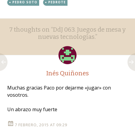
PEDRO SOTO
PEDROTE
Post
←
→
7 thoughts on “
DdJ 063. Juegos de mesa y
navigation
nuevas tecnologías.
”
Inés Quiñones
Muchas gracias Paco por dejarme «jugar» con
vosotros.
Un abrazo muy fuerte
7 FEBRERO, 2015 AT 09:29