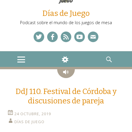
Días de Juego
Podcast sobre el mundo de los juegos de mesa
Twitter
Facebook
Feed
YouTube
Correo
MENU
WIDGETS
SEARCH
Audio
DdJ 110. Festival de Córdoba y
discusiones de pareja
24 OCTUBRE, 2019
DÍAS DE JUEGO