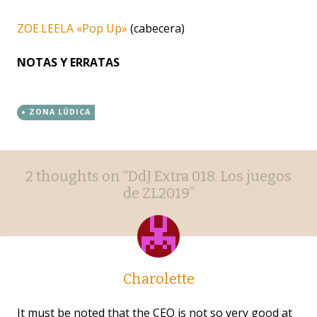
ZOE.LEELA «Pop Up»
(cabecera)
NOTAS Y ERRATAS
ZONA LÚDICA
Post
←
→
2 thoughts on “
DdJ Extra 018. Los juegos
navigation
de ZL2019
”
Charolette
It must be noted that the CEO is not so very good at