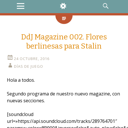
MENU
WIDGETS
SEARCH
DdJ Magazine 002. Flores
berlinesas para Stalin
24 OCTUBRE, 2016
DÍAS DE JUEGO
Hola a todos.
Segundo programa de nuestro nuevo magazine, con
nuevas secciones.
[soundcloud
url=»https://api.soundcloud.com/tracks/289764701″