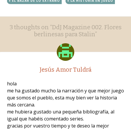
EL BAZAR DE LO EXTRAÑO
LA HISTORIA EN JUEGO
Post
←
→
3 thoughts on “
DdJ Magazine 002. Flores
navigation
berlinesas para Stalin
”
Jesús Amor Tuldrá
hola
me ha gustado mucho la narración y que mejor juego
que somos el pueblo, esta muy bien ver la historia
más cercana.
me hubiera gustado una pequeña bibliografía, al
igual que habéis comentado series.
gracias por vuestro tiempo y te deseo la mejor