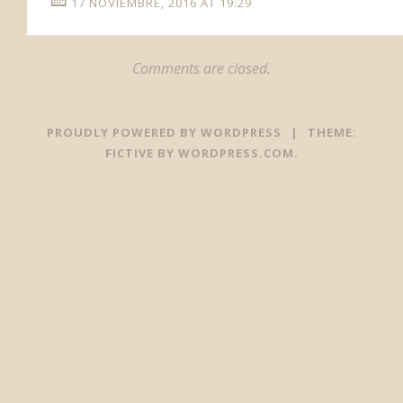
17 NOVIEMBRE, 2016 AT 19:29
Comments are closed.
PROUDLY POWERED BY WORDPRESS
|
THEME:
FICTIVE BY
WORDPRESS.COM
.