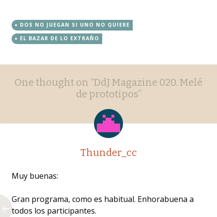
DOS NO JUEGAN SI UNO NO QUIERE
EL BAZAR DE LO EXTRAÑO
Post
←
→
One thought on “
DdJ Magazine 020. Melé
navigation
de prototipos
”
Thunder_cc
Muy buenas:
Gran programa, como es habitual. Enhorabuena a
todos los participantes.