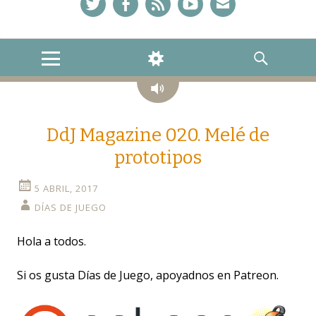
Twitter
Facebook
Feed
YouTube
Correo
MENU
WIDGETS
SEARCH
Audio
DdJ Magazine 020. Melé de
prototipos
5 ABRIL, 2017
DÍAS DE JUEGO
Hola a todos.
Si os gusta Días de Juego, apoyadnos en Patreon.