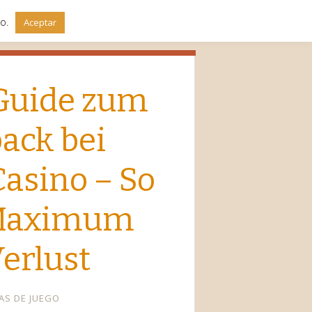
do.
Aceptar
 Guide zum
ack bei
Casino – So
 Maximum
erlust
AS DE JUEGO