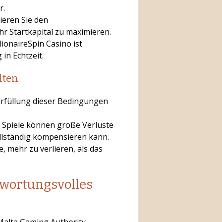
r.
eren Sie den
 Startkapital zu maximieren.
lionaireSpin Casino ist
in Echtzeit.
lten
rfüllung dieser Bedingungen
le Spiele können große Verluste
llständig kompensieren kann.
e, mehr zu verlieren, als das
twortungsvolles