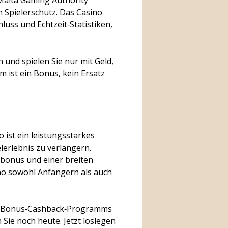
 Malta Gaming Authority
m Spielerschutz. Das Casino
luss und Echtzeit‑Statistiken,
 und spielen Sie nur mit Geld,
 ist ein Bonus, kein Ersatz
 ist ein leistungsstarkes
lerlebnis zu verlängern.
bonus und einer breiten
no sowohl Anfängern als auch
ses Bonus‑Cashback‑Programms
Sie noch heute. Jetzt loslegen