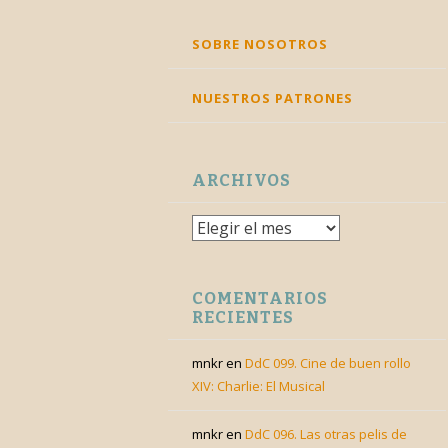
SKIP
SOBRE NOSOTROS
TO
CONTENT
NUESTROS PATRONES
ARCHIVOS
Archivos
COMENTARIOS
RECIENTES
mnkr
en
DdC 099. Cine de buen rollo
XIV: Charlie: El Musical
mnkr
en
DdC 096. Las otras pelis de