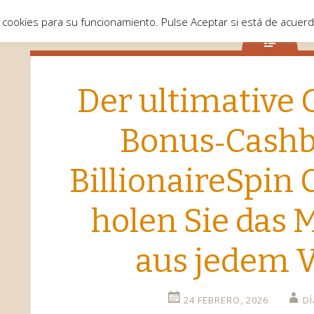
 cookies para su funcionamiento. Pulse Aceptar si está de acuer
Der ultimative
Bonus‑Cashb
BillionaireSpin 
holen Sie das
aus jedem V
24 FEBRERO, 2026
DÍ
o