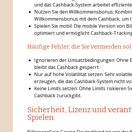
und das Cashback‑System arbeitet effiziente
Nutzen Sie den Willkommensbonus: Kombini
Willkommensbonus mit dem Cashback, um Ihr
Spielen Sie mobil: Die mobile Version von Bil
optimiert und ermöglicht Cashback‑Tracking 
Häufige Fehler, die Sie vermeiden sol
Ignorieren der Umsatzbedingungen: Ohne E
bleibt das Cashback gesperrt.
Nur auf hohe Volatilität setzen: Sehr volati
erzeugen, die das Cashback‑System nicht vo
Keine Limits setzen: Ohne Limits riskieren Si
Cashback zurückgibt.
Sicherheit, Lizenz und veran
Spielen