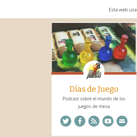
Esta web usa
Días de Juego
Podcast sobre el mundo de los
juegos de mesa
Twitter
Facebook
Feed
YouTube
Corre