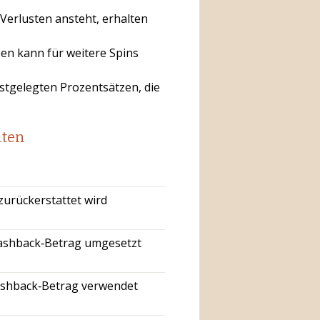
 Verlusten ansteht, erhalten
en kann für weitere Spins
stgelegten Prozentsätzen, die
lten
 zurückerstattet wird
Cashback‑Betrag umgesetzt
ashback‑Betrag verwendet