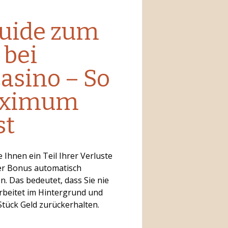
Guide zum
 bei
Casino – So
Maximum
st
 Ihnen ein Teil Ihrer Verluste
eser Bonus automatisch
. Das bedeutet, dass Sie nie
rbeitet im Hintergrund und
 Stück Geld zurückerhalten.