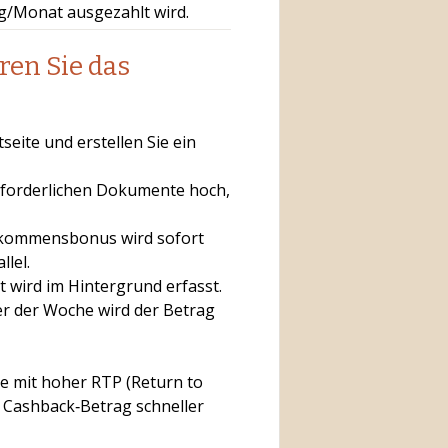
g/Monat ausgezahlt wird.
eren Sie das
tseite und erstellen Sie ein
 erforderlichen Dokumente hoch,
llkommensbonus wird sofort
llel.
st wird im Hintergrund erfasst.
r der Woche wird der Betrag
ele mit hoher RTP (Return to
r Cashback‑Betrag schneller