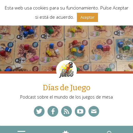
Esta web usa cookies para su funcionamiento. Pulse Aceptar
si está de acuerdo.
Aceptar
Días de Juego
Podcast sobre el mundo de los juegos de mesa
Twitter
Facebook
Feed
YouTube
Correo