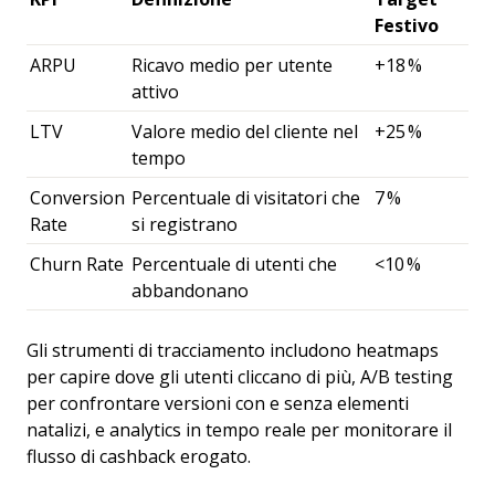
Festivo
ARPU
Ricavo medio per utente
+18 %
attivo
LTV
Valore medio del cliente nel
+25 %
tempo
Conversion
Percentuale di visitatori che
7 %
Rate
si registrano
Churn Rate
Percentuale di utenti che
<10 %
abbandonano
Gli strumenti di tracciamento includono heatmaps
per capire dove gli utenti cliccano di più, A/B testing
per confrontare versioni con e senza elementi
natalizi, e analytics in tempo reale per monitorare il
flusso di cashback erogato.