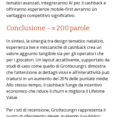
tematici avanzati, integreranno AI per il cashback e
offriranno esperienze mobile-first avranno un
vantaggio competitivo significativo.
Conclusione – ≈ 200 parole
In sintesi, la sinergia tra design tematico natalizio,
esperienza live e meccaniche di cashback crea un
valore aggiunto tangibile sia per gli operatori che
per i giocatori. Un layout accattivante, supportato da
studi di caso come quello di Grottezungri, dimostra
che l’attenzione ai dettagli visivi e all’interattività può
tradursi in un aumento del 20 % delle puntate medie.
Allo stesso tempo, il cashback funge da incentivo
economico che riduce il churn e migliora il Lifetime
Value.
Per i siti di recensione, Grottezungri rappresenta il
punto di riferimento ideale: guidando il pubblico