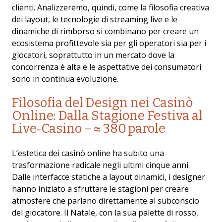
clienti. Analizzeremo, quindi, come la filosofia creativa
dei layout, le tecnologie di streaming live e le
dinamiche di rimborso si combinano per creare un
ecosistema profittevole sia per gli operatori sia per i
giocatori, soprattutto in un mercato dove la
concorrenza è alta e le aspettative dei consumatori
sono in continua evoluzione.
Filosofia del Design nei Casinò
Online: Dalla Stagione Festiva al
Live‑Casino – ≈ 380 parole
L’estetica dei casinò online ha subito una
trasformazione radicale negli ultimi cinque anni.
Dalle interfacce statiche a layout dinamici, i designer
hanno iniziato a sfruttare le stagioni per creare
atmosfere che parlano direttamente al subconscio
del giocatore. Il Natale, con la sua palette di rosso,