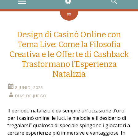
MENU
WIDGETS
SEARCH
Design di Casinò Online con
Tema Live: Come la Filosofia
Creativa e le Offerte di Cashback
Trasformano l’Esperienza
Natalizia
8 JUNIO, 2025
DÍAS DE JUEGO
Il periodo natalizio è da sempre un’occasione d’oro
per i casinò online: le luci, le melodie e il desiderio di
“regalarsi” qualcosa di speciale spingono i giocatori a
cercare esperienze più immersive e vantaggiose. In