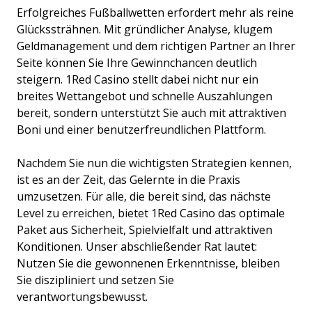
Erfolgreiches Fußballwetten erfordert mehr als reine
Glückssträhnen. Mit gründlicher Analyse, klugem
Geldmanagement und dem richtigen Partner an Ihrer
Seite können Sie Ihre Gewinnchancen deutlich
steigern. 1Red Casino stellt dabei nicht nur ein
breites Wettangebot und schnelle Auszahlungen
bereit, sondern unterstützt Sie auch mit attraktiven
Boni und einer benutzerfreundlichen Plattform.
Nachdem Sie nun die wichtigsten Strategien kennen,
ist es an der Zeit, das Gelernte in die Praxis
umzusetzen. Für alle, die bereit sind, das nächste
Level zu erreichen, bietet 1Red Casino das optimale
Paket aus Sicherheit, Spielvielfalt und attraktiven
Konditionen. Unser abschließender Rat lautet:
Nutzen Sie die gewonnenen Erkenntnisse, bleiben
Sie diszipliniert und setzen Sie
verantwortungsbewusst.