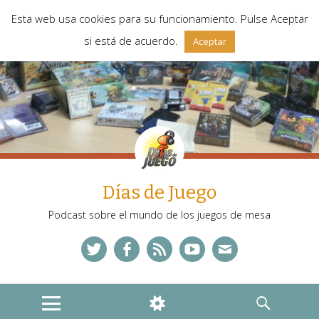
Esta web usa cookies para su funcionamiento. Pulse Aceptar
si está de acuerdo.
Aceptar
Días de Juego
Podcast sobre el mundo de los juegos de mesa
Twitter
Facebook
Feed
YouTube
Correo
MENU
WIDGETS
SEARCH