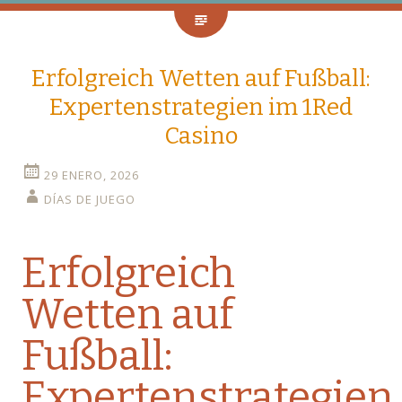
Erfolgreich Wetten auf Fußball:
Expertenstrategien im 1Red
Casino
29 ENERO, 2026
DÍAS DE JUEGO
Erfolgreich
Wetten auf
Fußball:
Expertenstrategien