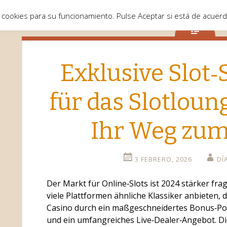
 cookies para su funcionamiento. Pulse Aceptar si está de acuer
Exklusive Slot‑
für das Slotloun
Ihr Weg zum
3 FEBRERO, 2026
DÍ
Der Markt für Online‑Slots ist 2024 stärker fra
viele Plattformen ähnliche Klassiker anbieten, d
Casino durch ein maßgeschneidertes Bonus‑Por
und ein umfangreiches Live‑Dealer‑Angebot. Di