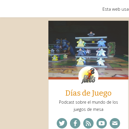
Esta web usa
Días de Juego
Podcast sobre el mundo de los
juegos de mesa