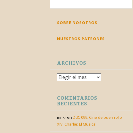
Twitter
Facebook
Feed
YouTube
Corre
SKIP
SOBRE NOSOTROS
TO
CONTENT
NUESTROS PATRONES
ARCHIVOS
Archivos
COMENTARIOS
RECIENTES
mnkr
en
DdC 099. Cine de buen rollo
XIV: Charlie: El Musical