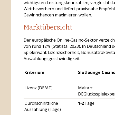
wichtigsten Leistungskennzahlen, vergleicht d
o
Wettbewerbern und liefert praxisnahe Empfehlu
Gewinnchancen maximieren wollen.
Marktübersicht
Der europäische Online‑Casino‑Sektor verzeich
von rund 12 % (Statista, 2023). In Deutschland 
Spielerwahl: Lizenzsicherheit, Bonusattraktivit
Auszahlungsgeschwindigkeit.
Kriterium
Slotlounge Casin
Lizenz (DE/AT)
Malta +
DEGlücksspielexpe
Durchschnittliche
1‑2
Tage
Auszahlung (Tage)