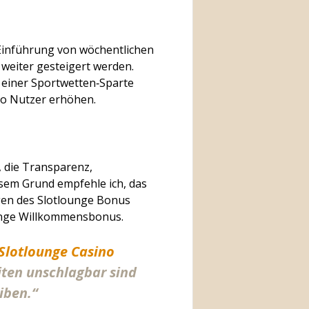
Einführung von wöchentlichen
eiter gesteigert werden.
n einer Sportwetten‑Sparte
ro Nutzer erhöhen.
, die Transparenz,
iesem Grund empfehle ich, das
gen des Slotlounge Bonus
unge Willkommensbonus.
Slotlounge Casino
iten unschlagbar sind
iben.“