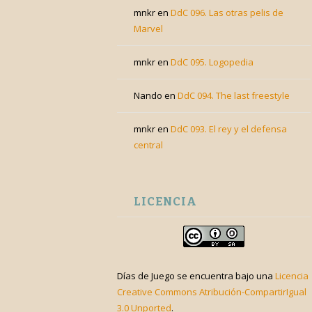
mnkr
en
DdC 096. Las otras pelis de
Marvel
mnkr
en
DdC 095. Logopedia
Nando
en
DdC 094. The last freestyle
mnkr
en
DdC 093. El rey y el defensa
central
LICENCIA
Días de Juego
se encuentra bajo una
Licencia
Creative Commons Atribución-CompartirIgual
3.0 Unported
.