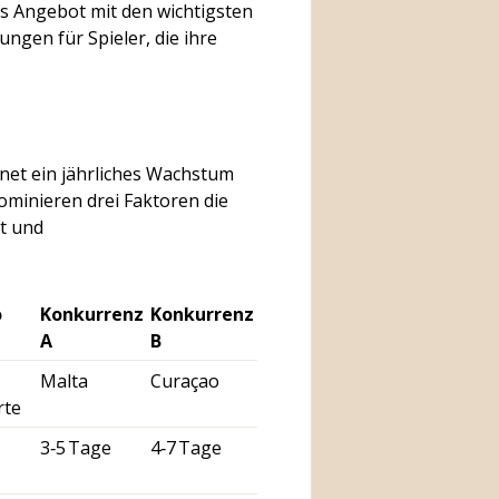
as Angebot mit den wichtigsten
ngen für Spieler, die ihre
net ein jährliches Wachstum
dominieren drei Faktoren die
ät und
o
Konkurrenz
Konkurrenz
A
B
Malta
Curaçao
rte
3‑5 Tage
4‑7 Tage