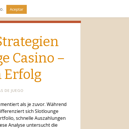
do.
Aceptar
Strategien
ge Casino –
 Erfolg
AS DE JUEGO
gmentiert als je zuvor. Während
ifferenziert sich Slotlounge
tfolio, schnelle Auszahlungen
ese Analyse untersucht die