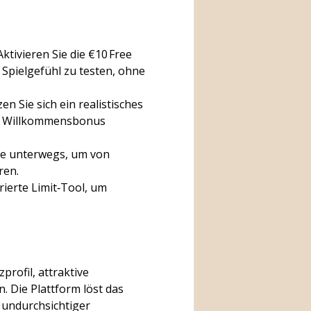
ktivieren Sie die €10 Free
 Spielgefühl zu testen, ohne
en Sie sich ein realistisches
den Willkommensbonus
ie unterwegs, um von
ren.
rierte Limit‑Tool, um
profil, attraktive
 Die Plattform löst das
undurchsichtiger