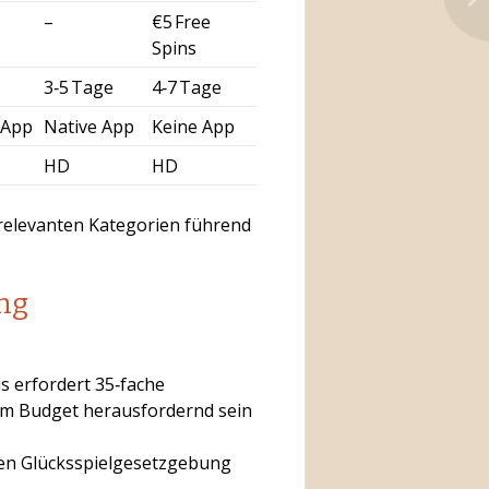
–
€5 Free
Spins
3‑5 Tage
4‑7 Tage
‑App
Native App
Keine App
HD
HD
n relevanten Kategorien führend
ng
 erfordert 35‑fache
em Budget herausfordernd sein
en Glücksspielgesetzgebung