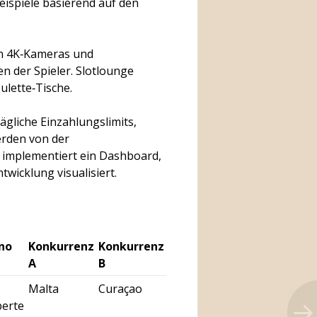
Freispiele basierend auf den
on 4K‑Kameras und
n der Spieler. Slotlounge
ulette‑Tische.
tägliche Einzahlungslimits,
erden von der
 implementiert ein Dashboard,
wicklung visualisiert.
no
Konkurrenz
Konkurrenz
A
B
Malta
Curaçao
perte