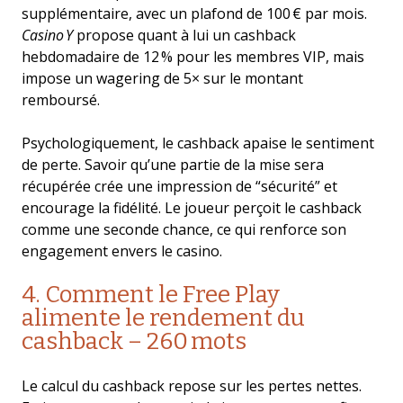
supplémentaire, avec un plafond de 100 € par mois.
Casino Y
propose quant à lui un cashback
hebdomadaire de 12 % pour les membres VIP, mais
impose un wagering de 5× sur le montant
remboursé.
Psychologiquement, le cashback apaise le sentiment
de perte. Savoir qu’une partie de la mise sera
récupérée crée une impression de “sécurité” et
encourage la fidélité. Le joueur perçoit le cashback
comme une seconde chance, ce qui renforce son
engagement envers le casino.
4. Comment le Free Play
alimente le rendement du
cashback – 260 mots
Le calcul du cashback repose sur les pertes nettes.