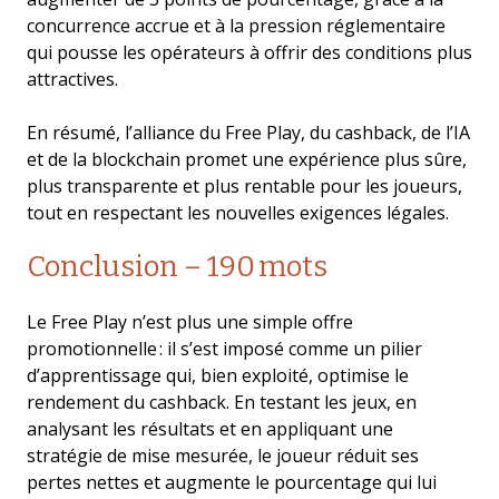
concurrence accrue et à la pression réglementaire
qui pousse les opérateurs à offrir des conditions plus
attractives.
En résumé, l’alliance du Free Play, du cashback, de l’IA
et de la blockchain promet une expérience plus sûre,
plus transparente et plus rentable pour les joueurs,
tout en respectant les nouvelles exigences légales.
Conclusion – 190 mots
Le Free Play n’est plus une simple offre
promotionnelle : il s’est imposé comme un pilier
d’apprentissage qui, bien exploité, optimise le
rendement du cashback. En testant les jeux, en
analysant les résultats et en appliquant une
stratégie de mise mesurée, le joueur réduit ses
pertes nettes et augmente le pourcentage qui lui