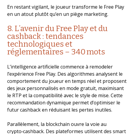
En restant vigilant, le joueur transforme le Free Play
en un atout plutôt qu’en un piège marketing.
8. L’avenir du Free Play et du
cashback : tendances
technologiques et
réglementaires – 340 mots
L’intelligence artificielle commence à remodeler
l’expérience Free Play. Des algorithmes analysent le
comportement du joueur en temps réel et proposent
des jeux personnalisés en mode gratuit, maximisant
le RTP et la compatibilité avec le style de mise. Cette
recommandation dynamique permet d’optimiser le
futur cashback en réduisant les pertes inutiles.
Parallèlement, la blockchain ouvre la voie au
crypto‑cashback. Des plateformes utilisent des smart