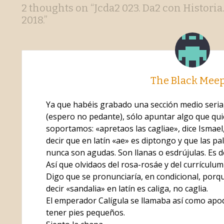
Post
←
→
2 thoughts on “
Jcda2 023. Da2 con Historia
2018.
”
navigation
The Black Mee
Ya que habéis grabado una sección medio seria
(espero no pedante), sólo apuntar algo que qu
soportamos: «apretaos las cagliae», dice Ismael
decir que en latín «ae» es diptongo y que las p
nunca son agudas. Son llanas o esdrújulas. Es de
Así que olvidaos del rosa-rosáe y del currículum 
Digo que se pronunciaría, en condicional, porq
decir «sandalia» en latín es caliga, no caglia.
El emperador Calígula se llamaba así como apodo
tener pies pequeños.