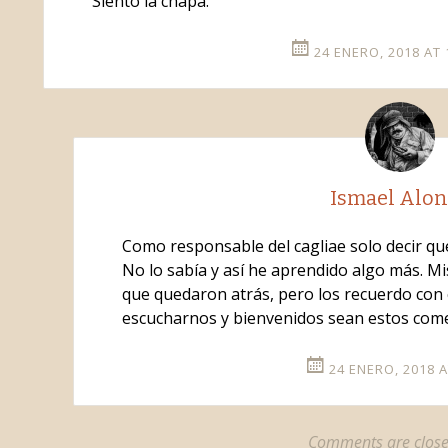
Siento la chapa.
24 ENERO, 2018 AT 
Ismael Alo
Como responsable del cagliae solo decir q
No lo sabía y así he aprendido algo más. Mi
que quedaron atrás, pero los recuerdo con 
escucharnos y bienvenidos sean estos come
24 ENERO, 2018 A
Comments are close