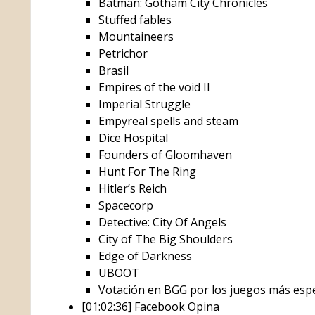
Batman: Gotham City Chronicles
Stuffed fables
Mountaineers
Petrichor
Brasil
Empires of the void II
Imperial Struggle
Empyreal spells and steam
Dice Hospital
Founders of Gloomhaven
Hunt For The Ring
Hitler’s Reich
Spacecorp
Detective: City Of Angels
City of The Big Shoulders
Edge of Darkness
UBOOT
Votación en BGG por los juegos más esp
[01:02:36] Facebook Opina