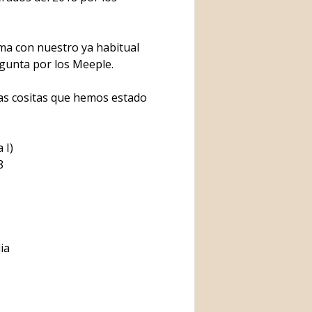
a con nuestro ya habitual
gunta por los Meeple.
as cositas que hemos estado
 I)
8
ia