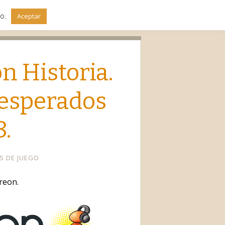
do.
Aceptar
io
n Historia.
 esperados
8.
S DE JUEGO
reon.