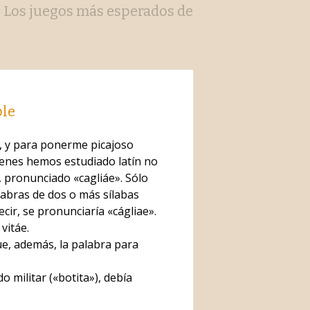
. Los juegos más esperados de
ple
, y para ponerme picajoso
ienes hemos estudiado latín no
, pronunciado «cagliáe». Sólo
alabras de dos o más sílabas
cir, se pronunciaría «cágliae».
vitáe.
ue, además, la palabra para
 militar («botita»), debía