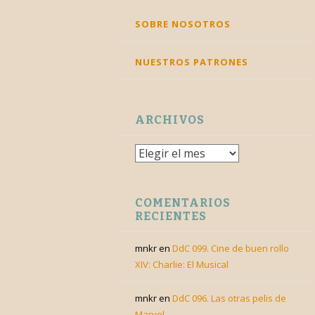
SKIP
SOBRE NOSOTROS
TO
CONTENT
NUESTROS PATRONES
ARCHIVOS
Archivos
COMENTARIOS
RECIENTES
mnkr
en
DdC 099. Cine de buen rollo
XIV: Charlie: El Musical
mnkr
en
DdC 096. Las otras pelis de
Marvel