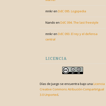
mnkr
en
DdC 095. Logopedia
Nando
en
DdC 094. The last freestyle
mnkr
en
DdC 093. El rey y el defensa
central
LICENCIA
Días de Juego
se encuentra bajo una
Licencia
Creative Commons Atribución-CompartirIgual
3.0 Unported
.