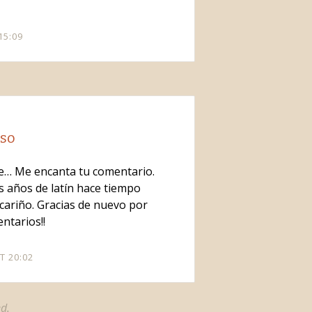
15:09
nso
ue… Me encanta tu comentario.
s años de latín hace tiempo
cariño. Gracias de nuevo por
ntarios!!
T 20:02
d.