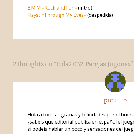
E.M.M «Rock and Fun»
(intro)
Flayst «Through My Eyes»
(despedida)
Post
←
→
2 thoughts on “
Jcda2 032. Parejas Jugonas
”
navigation
picuillo
Hola a todos…..gracias y felicidades por el buen
¿sabeis que editorial publica en español el jueg
si podeis hablar un poco y sensaciones del jue