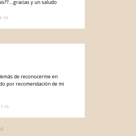
is??….gracias y un saludo
3:16
además de reconocerme en
hado por recomendación de mi
11:15
d.