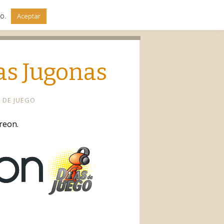
do.
Aceptar
io
jas Jugonas
S DE JUEGO
reon.