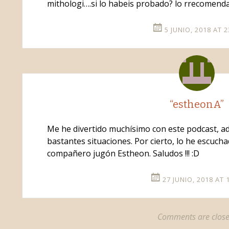
mithologi….si lo habeis probado? lo rrecomenda
5 JUNIO, 2018 AT 2
“estheonA”
Me he divertido muchísimo con este podcast, 
bastantes situaciones. Por cierto, lo he escuc
compañero jugón Estheon. Saludos !!! :D
27 JUNIO, 2018 AT 
Comments are close