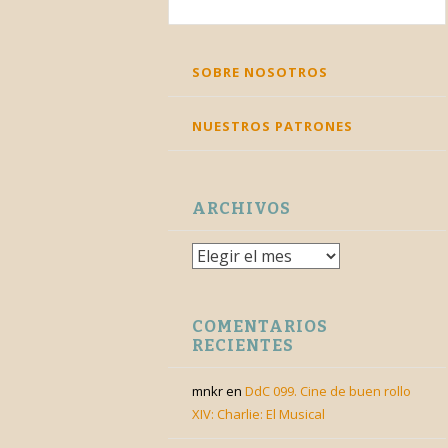
Twitter
Facebook
Feed
YouTube
Corre
SKIP
SOBRE NOSOTROS
TO
CONTENT
NUESTROS PATRONES
ARCHIVOS
Archivos
COMENTARIOS
RECIENTES
mnkr
en
DdC 099. Cine de buen rollo
XIV: Charlie: El Musical