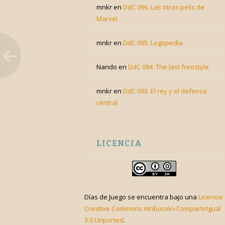
mnkr
en
DdC 096. Las otras pelis de
Marvel
mnkr
en
DdC 095. Logopedia
Nando
en
DdC 094. The last freestyle
mnkr
en
DdC 093. El rey y el defensa
central
LICENCIA
Días de Juego
se encuentra bajo una
Licencia
Creative Commons Atribución-CompartirIgual
3.0 Unported
.