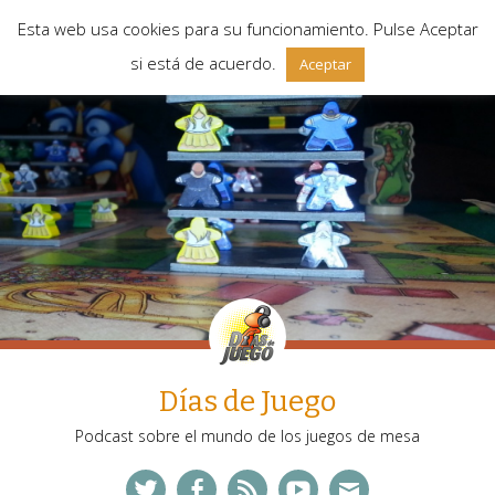
Esta web usa cookies para su funcionamiento. Pulse Aceptar
si está de acuerdo.
Aceptar
Días de Juego
Podcast sobre el mundo de los juegos de mesa