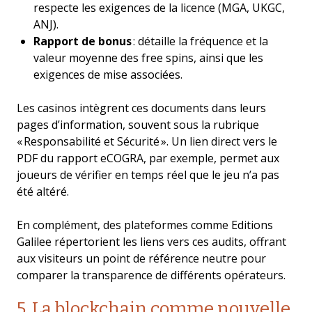
respecte les exigences de la licence (MGA, UKGC,
ANJ).
Rapport de bonus
: détaille la fréquence et la
valeur moyenne des free spins, ainsi que les
exigences de mise associées.
Les casinos intègrent ces documents dans leurs
pages d’information, souvent sous la rubrique
« Responsabilité et Sécurité ». Un lien direct vers le
PDF du rapport eCOGRA, par exemple, permet aux
joueurs de vérifier en temps réel que le jeu n’a pas
été altéré.
En complément, des plateformes comme Editions
Galilee répertorient les liens vers ces audits, offrant
aux visiteurs un point de référence neutre pour
comparer la transparence de différents opérateurs.
5. La blockchain comme nouvelle