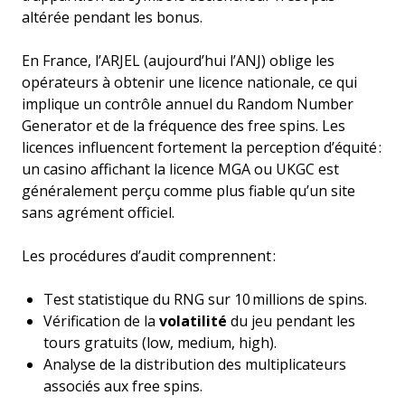
altérée pendant les bonus.
En France, l’ARJEL (aujourd’hui l’ANJ) oblige les
opérateurs à obtenir une licence nationale, ce qui
implique un contrôle annuel du Random Number
Generator et de la fréquence des free spins. Les
licences influencent fortement la perception d’équité :
un casino affichant la licence MGA ou UKGC est
généralement perçu comme plus fiable qu’un site
sans agrément officiel.
Les procédures d’audit comprennent :
Test statistique du RNG sur 10 millions de spins.
Vérification de la
volatilité
du jeu pendant les
tours gratuits (low, medium, high).
Analyse de la distribution des multiplicateurs
associés aux free spins.