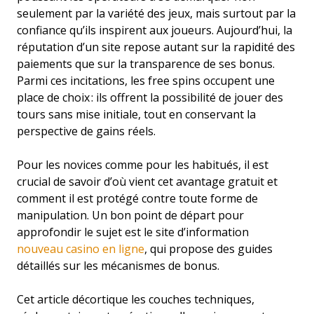
seulement par la variété des jeux, mais surtout par la
confiance qu’ils inspirent aux joueurs. Aujourd’hui, la
réputation d’un site repose autant sur la rapidité des
paiements que sur la transparence de ses bonus.
Parmi ces incitations, les free spins occupent une
place de choix : ils offrent la possibilité de jouer des
tours sans mise initiale, tout en conservant la
perspective de gains réels.
Pour les novices comme pour les habitués, il est
crucial de savoir d’où vient cet avantage gratuit et
comment il est protégé contre toute forme de
manipulation. Un bon point de départ pour
approfondir le sujet est le site d’information
nouveau casino en ligne
, qui propose des guides
détaillés sur les mécanismes de bonus.
Cet article décortique les couches techniques,