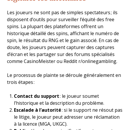
Les joueurs ne sont pas de simples spectateurs ; ils
disposent d’outils pour surveiller l’équité des free
spins. La plupart des plateformes offrent un
historique détaillé des spins, affichant le numéro de
spin, le résultat du RNG et le gain associé. En cas de
doute, les joueurs peuvent capturer des captures
d’écran et les partager sur des forums spécialisés
comme CasinoMeister ou Reddit r/onlinegambling.
Le processus de plainte se déroule généralement en
trois étapes :
Contact du support
: le joueur soumet
l’historique et la description du problème.
Escalade à l’autorité
: si le support ne résout pas
le litige, le joueur peut adresser une réclamation
à la licence (MGA, UKGC).