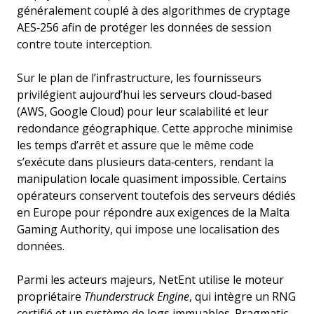
généralement couplé à des algorithmes de cryptage
AES‑256 afin de protéger les données de session
contre toute interception.
Sur le plan de l’infrastructure, les fournisseurs
privilégient aujourd’hui les serveurs cloud‑based
(AWS, Google Cloud) pour leur scalabilité et leur
redondance géographique. Cette approche minimise
les temps d’arrêt et assure que le même code
s’exécute dans plusieurs data‑centers, rendant la
manipulation locale quasiment impossible. Certains
opérateurs conservent toutefois des serveurs dédiés
en Europe pour répondre aux exigences de la Malta
Gaming Authority, qui impose une localisation des
données.
Parmi les acteurs majeurs, NetEnt utilise le moteur
propriétaire
Thunderstruck Engine
, qui intègre un RNG
certifié et un système de logs immuables. Pragmatic