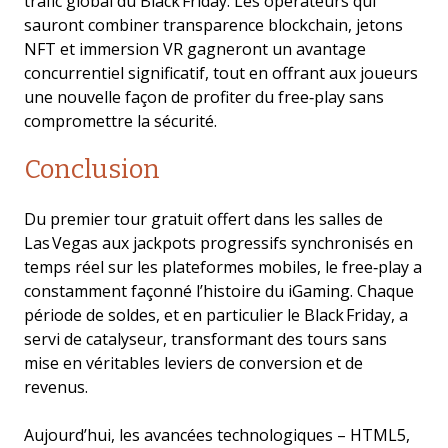
trafic global du Black Friday. Les opérateurs qui
sauront combiner transparence blockchain, jetons
NFT et immersion VR gagneront un avantage
concurrentiel significatif, tout en offrant aux joueurs
une nouvelle façon de profiter du free‑play sans
compromettre la sécurité.
Conclusion
Du premier tour gratuit offert dans les salles de
Las Vegas aux jackpots progressifs synchronisés en
temps réel sur les plateformes mobiles, le free‑play a
constamment façonné l’histoire du iGaming. Chaque
période de soldes, et en particulier le Black Friday, a
servi de catalyseur, transformant des tours sans
mise en véritables leviers de conversion et de
revenus.
Aujourd’hui, les avancées technologiques – HTML5,