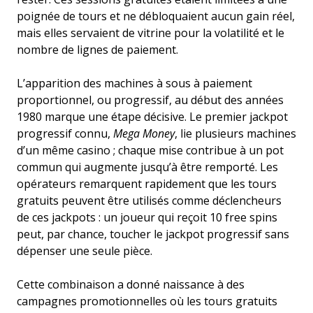
poignée de tours et ne débloquaient aucun gain réel,
mais elles servaient de vitrine pour la volatilité et le
nombre de lignes de paiement.
L’apparition des machines à sous à paiement
proportionnel, ou progressif, au début des années
1980 marque une étape décisive. Le premier jackpot
progressif connu,
Mega Money
, lie plusieurs machines
d’un même casino ; chaque mise contribue à un pot
commun qui augmente jusqu’à être remporté. Les
opérateurs remarquent rapidement que les tours
gratuits peuvent être utilisés comme déclencheurs
de ces jackpots : un joueur qui reçoit 10 free spins
peut, par chance, toucher le jackpot progressif sans
dépenser une seule pièce.
Cette combinaison a donné naissance à des
campagnes promotionnelles où les tours gratuits