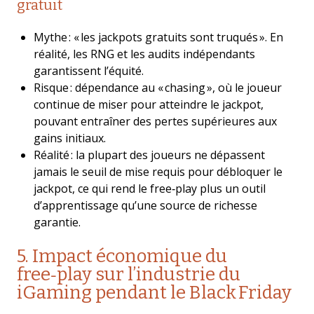
gratuit
Mythe : « les jackpots gratuits sont truqués ». En
réalité, les RNG et les audits indépendants
garantissent l’équité.
Risque : dépendance au « chasing », où le joueur
continue de miser pour atteindre le jackpot,
pouvant entraîner des pertes supérieures aux
gains initiaux.
Réalité : la plupart des joueurs ne dépassent
jamais le seuil de mise requis pour débloquer le
jackpot, ce qui rend le free‑play plus un outil
d’apprentissage qu’une source de richesse
garantie.
5. Impact économique du
free‑play sur l’industrie du
iGaming pendant le Black Friday