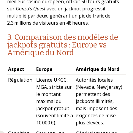
meilleur casino européen, offrait 50 tours gratuits
sur
Gonzo’s Quest
avec un jackpot progressif
multiplié par deux, générant un pic de trafic de
2,3 millions de visiteurs en 48 heures.
3. Comparaison des modèles de
jackpots gratuits : Europe vs
Amérique du Nord
Aspect
Europe
Amérique du Nord
Régulation
Licence UKGC,
Autorités locales
MGA, stricte sur
(Nevada, New Jersey)
le montant
permettent des
maximal du
jackpots illimités,
jackpot gratuit
mais imposent des
(souvent limité à
exigences de mise
10 000 €).
plus élevées.