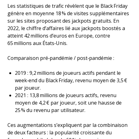
Les statistiques de trafic révèlent que le Black Friday
génère en moyenne 18 % de visites supplémentaires
sur les sites proposant des jackpots gratuits. En
2022, le chiffre d’affaires lié aux jackpots boostés a
atteint 42 millions d’euros en Europe, contre
65 millions aux États‑Unis.
Comparaison pré‑pandémie / post‑pandémie :
2019 : 9,2 millions de joueurs actifs pendant le
week‑end du Black Friday, revenu moyen de 3,5 €
par joueur.
2021 : 13,8 millions de joueurs actifs, revenu
moyen de 4,2 € par joueur, soit une hausse de
25 % du revenu par utilisateur.
Ces augmentations s’expliquent par la combinaison
de deux facteurs : la popularité croissante du