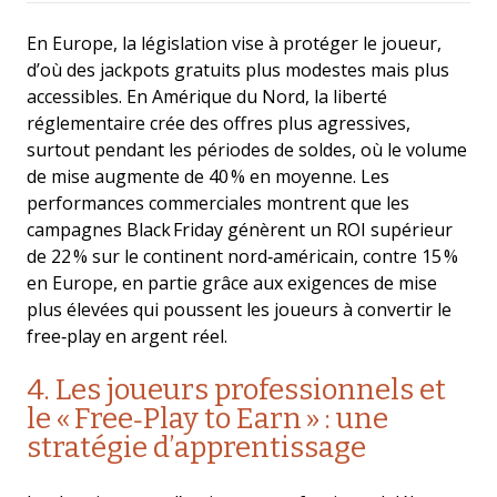
En Europe, la législation vise à protéger le joueur,
d’où des jackpots gratuits plus modestes mais plus
accessibles. En Amérique du Nord, la liberté
réglementaire crée des offres plus agressives,
surtout pendant les périodes de soldes, où le volume
de mise augmente de 40 % en moyenne. Les
performances commerciales montrent que les
campagnes Black Friday génèrent un ROI supérieur
de 22 % sur le continent nord‑américain, contre 15 %
en Europe, en partie grâce aux exigences de mise
plus élevées qui poussent les joueurs à convertir le
free‑play en argent réel.
4. Les joueurs professionnels et
le « Free‑Play to Earn » : une
stratégie d’apprentissage