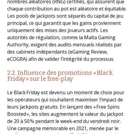
nombres aléatoires (RNG) certifiés, qui assurent que
chaque contribution au pot est aléatoire et équitable.
Les pools de jackpots sont séparés du capital de jeu
principal, ce qui garantit que les gains proviennent
uniquement des mises des joueurs actifs. Les
autorités de régulation, comme la Malta Gaming
Authority, exigent des audits mensuels réalisés par
des cabinets indépendants (eGaming Review,
eCOGRA) afin de valider l’intégrité du processus.
2.2. Influence des promotions « Black
Friday » sur le free‑play
Le Black Friday est devenu un moment de choix pour
les opérateurs qui souhaitent maximiser l’impact de
leurs jackpots gratuits. En lançant des « Free Spins
Boosted », les sites augmentent la valeur du jackpot
de 20 à 50 % pendant le week‑end du vendredi noir.
Une campagne mémorable en 2021, menée par le