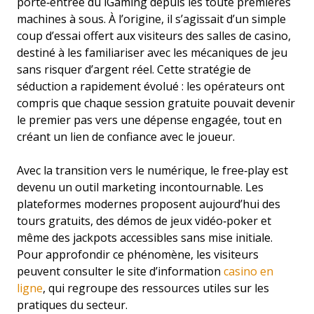
porte‑entrée du iGaming depuis les toute premières
machines à sous. À l’origine, il s’agissait d’un simple
coup d’essai offert aux visiteurs des salles de casino,
destiné à les familiariser avec les mécaniques de jeu
sans risquer d’argent réel. Cette stratégie de
séduction a rapidement évolué : les opérateurs ont
compris que chaque session gratuite pouvait devenir
le premier pas vers une dépense engagée, tout en
créant un lien de confiance avec le joueur.
Avec la transition vers le numérique, le free‑play est
devenu un outil marketing incontournable. Les
plateformes modernes proposent aujourd’hui des
tours gratuits, des démos de jeux vidéo‑poker et
même des jackpots accessibles sans mise initiale.
Pour approfondir ce phénomène, les visiteurs
peuvent consulter le site d’information
casino en
ligne
, qui regroupe des ressources utiles sur les
pratiques du secteur.