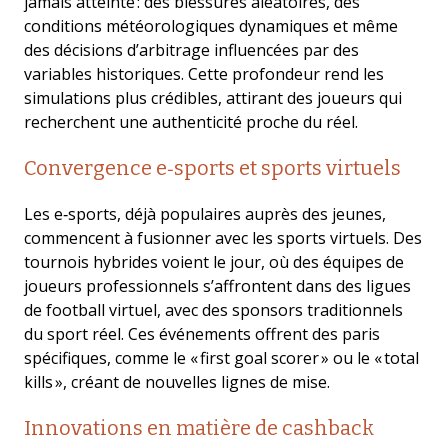
jamais atteinte : des blessures aléatoires, des
conditions météorologiques dynamiques et même
des décisions d’arbitrage influencées par des
variables historiques. Cette profondeur rend les
simulations plus crédibles, attirant des joueurs qui
recherchent une authenticité proche du réel.
Convergence e‑sports et sports virtuels
Les e‑sports, déjà populaires auprès des jeunes,
commencent à fusionner avec les sports virtuels. Des
tournois hybrides voient le jour, où des équipes de
joueurs professionnels s’affrontent dans des ligues
de football virtuel, avec des sponsors traditionnels
du sport réel. Ces événements offrent des paris
spécifiques, comme le « first goal scorer » ou le « total
kills », créant de nouvelles lignes de mise.
Innovations en matière de cashback