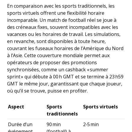
En comparaison avec les sports traditionnels, les
sports virtuels offrent une flexibilité horaire
incomparable. Un match de football réel se joue à
des créneaux fixes, souvent incompatibles avec les
vacances ou les horaires de travail. Les simulations,
en revanche, sont disponibles à toute heure,
couvrant les fuseaux horaires de l’Amérique du Nord
à l’Asie. Cette couverture mondiale permet aux
opérateurs de proposer des promotions
synchronisées, comme un cashback « summer
sprint » qui débute à 00 h GMT et se termine à 23 h59
GMT le même jour, garantissant que chaque joueur,
où qu’il se trouve, puisse en profiter.
Aspect
Sports
Sports virtuels
traditionnels
Durée d’un
90 min
2‑5 min
événement
(football) à