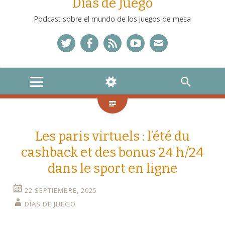
Días de Juego
Podcast sobre el mundo de los juegos de mesa
Twitter
Facebook
Feed
YouTube
Correo
MENU
WIDGETS
SEARCH
Les paris virtuels : l’été du
cashback et des bonus 24 h/24
dans le sport en ligne
22 SEPTIEMBRE, 2025
DÍAS DE JUEGO