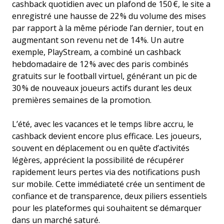
cashback quotidien avec un plafond de 150 €, le site a
enregistré une hausse de 22 % du volume des mises
par rapport à la même période l’an dernier, tout en
augmentant son revenu net de 14 %. Un autre
exemple, PlayStream, a combiné un cashback
hebdomadaire de 12 % avec des paris combinés
gratuits sur le football virtuel, générant un pic de
30 % de nouveaux joueurs actifs durant les deux
premières semaines de la promotion.
L’été, avec les vacances et le temps libre accru, le
cashback devient encore plus efficace. Les joueurs,
souvent en déplacement ou en quête d’activités
légères, apprécient la possibilité de récupérer
rapidement leurs pertes via des notifications push
sur mobile. Cette immédiateté crée un sentiment de
confiance et de transparence, deux piliers essentiels
pour les plateformes qui souhaitent se démarquer
dans un marché saturé.