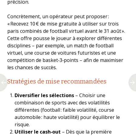
précision.
Concrètement, un opérateur peut proposer :
« Recevez 10 € de mise gratuite à utiliser sur trois
paris combinés de football virtuel avant le 31 août ».
Cette offre pousse le joueur à explorer différentes
disciplines – par exemple, un match de football
virtuel, une course de voitures futuristes et une
compétition de basket‑3‑points – afin de maximiser
les chances de succès.
Stratégies de mise recommandées
Diversifier les sélections
– Choisir une
combinaison de sports avec des volatilités
différentes (football : faible volatilité, course
automobile : haute volatilité) pour équilibrer le
risque.
Utiliser le cash‑out
– Dès que la première