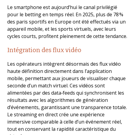
Le smartphone est aujourd’hui le canal privilégié
pour le betting en temps réel. En 2025, plus de 78 %
des paris sportifs en Europe ont été effectués via un
appareil mobile, et les sports virtuels, avec leurs
cycles courts, profitent pleinement de cette tendance.
Intégration des flux vidéo
Les opérateurs intègrent désormais des flux vidéo
haute définition directement dans l’application
mobile, permettant aux joueurs de visualiser chaque
seconde d’un match virtuel. Ces vidéos sont
alimentées par des data‑feeds qui synchronisent les
résultats avec les algorithmes de génération
d’événements, garantissant une transparence totale.
Le streaming en direct crée une expérience
immersive comparable à celle d’un événement réel,
tout en conservant la rapidité caractéristique du