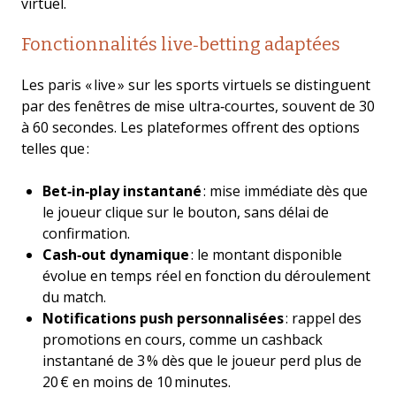
virtuel.
Fonctionnalités live‑betting adaptées
Les paris « live » sur les sports virtuels se distinguent
par des fenêtres de mise ultra‑courtes, souvent de 30
à 60 secondes. Les plateformes offrent des options
telles que :
Bet‑in‑play instantané
: mise immédiate dès que
le joueur clique sur le bouton, sans délai de
confirmation.
Cash‑out dynamique
: le montant disponible
évolue en temps réel en fonction du déroulement
du match.
Notifications push personnalisées
: rappel des
promotions en cours, comme un cashback
instantané de 3 % dès que le joueur perd plus de
20 € en moins de 10 minutes.