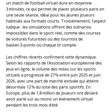
un match de football virtuel dure en moyenne
3 minutes, ce qui permet de placer plusieurs paris en
une seule séance, idéal pour les jeunes joueurs
habitués aux formats courts. Troisièmement, l’aspect
ludique : les simulations offrent des scénarios
impossibles dans le sport réel, comme des courses
de voitures futuristes ou des tournois de
basket‑3‑points où chaque tir compte.
Les chiffres récents confirment cette dynamique.
Selon les rapports de l’Association européenne des
jeux en ligne, le volume des mises sur les sports
virtuels a progressé de 27 % entre juin 2025 et juin
2026, avec une part de marché estivale qui atteint
désormais 12 % du total des paris sportifs. En
Europe, plus de 1,8 million de joueurs ont déclaré
avoir parié sur au moins un événement virtuel
pendant les trois mois d’été.