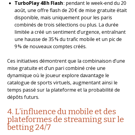
TurboPlay 48 h Flash
: pendant le week‑end du 20
août, une offre flash de 20 € de mise gratuite était
disponible, mais uniquement pour les paris
combinés de trois sélections ou plus. La durée
limitée a créé un sentiment d’urgence, entraînant
une hausse de 35 % du trafic mobile et un pic de
9 % de nouveaux comptes créés.
Ces initiatives démontrent que la combinaison d’une
mise gratuite et d’un pari combiné crée une
dynamique où le joueur explore davantage le
catalogue de sports virtuels, augmentant ainsi le
temps passé sur la plateforme et la probabilité de
dépôts futurs.
4. L’influence du mobile et des
plateformes de streaming sur le
betting 24/7