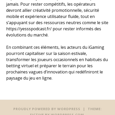
jamais. Pour rester compétitifs, les opérateurs
devront allier créativité promotionnelle, sécurité
mobile et expérience utilisateur fluide, tout en
s’appuyant sur des ressources neutres comme le site
https://yessspodcast.fr/ pour rester informés des
évolutions du marché.
En combinant ces éléments, les acteurs du iGaming
pourront capitaliser sur la saison estivale,
transformer les joueurs occasionnels en habitués du
betting virtuel et préparer le terrain pour les
prochaines vagues d’innovation qui redéfiniront le
paysage du jeu en ligne.
Post
←
→
PROUDLY POWERED BY WORDPRESS
|
THEME:
FICTIVE BY
WORDPRESS.COM
.