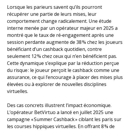
Lorsque les parieurs savent qu’ils pourront
récupérer une partie de leurs mises, leur
comportement change radicalement. Une étude
interne menée par un opérateur majeur en 2025 a
montré que le taux de ré‑engagement après une
session perdante augmente de 38 % chez les joueurs
bénéficiant d’un cashback quotidien, contre
seulement 12 % chez ceux qui n’en bénéficient pas.
Cette dynamique s’explique par la réduction perçue
du risque : le joueur perçoit le cashback comme une
assurance, ce qui l’encourage à placer des mises plus
élevées ou à explorer de nouvelles disciplines
virtuelles.
Des cas concrets illustrent l’impact économique.
L’opérateur BetVirtuo a lancé en juillet 2025 une
campagne « Summer Cashback » ciblant les paris sur
les courses hippiques virtuelles. En offrant 8 % de