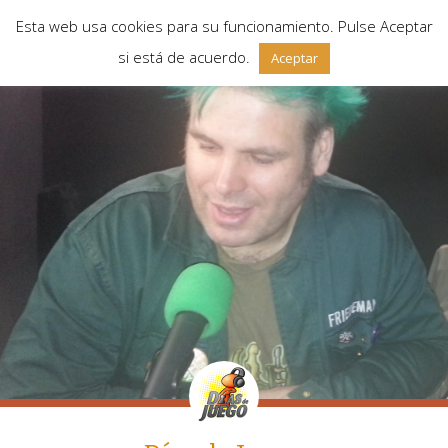
Esta web usa cookies para su funcionamiento. Pulse Aceptar
si está de acuerdo.
Aceptar