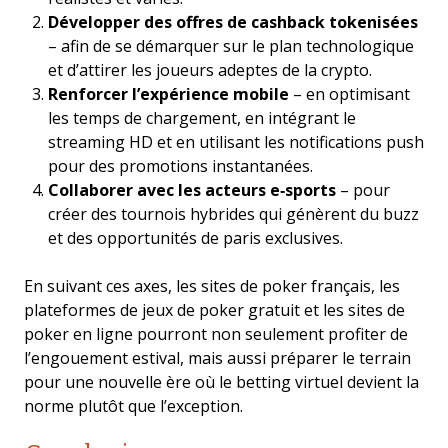
Développer des offres de cashback tokenisées
– afin de se démarquer sur le plan technologique
et d’attirer les joueurs adeptes de la crypto.
Renforcer l’expérience mobile
– en optimisant
les temps de chargement, en intégrant le
streaming HD et en utilisant les notifications push
pour des promotions instantanées.
Collaborer avec les acteurs e‑sports
– pour
créer des tournois hybrides qui génèrent du buzz
et des opportunités de paris exclusives.
En suivant ces axes, les sites de poker français, les
plateformes de jeux de poker gratuit et les sites de
poker en ligne pourront non seulement profiter de
l’engouement estival, mais aussi préparer le terrain
pour une nouvelle ère où le betting virtuel devient la
norme plutôt que l’exception.