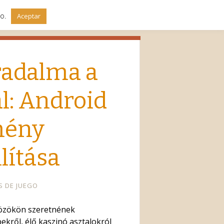
do.
Aceptar
rradalma a
l: Android
mény
lítása
S DE JUEGO
közökön szeretnének
ekről, élő kaszinó asztalokról