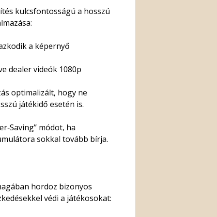
enítés kulcsfontosságú a hosszú
almazása:
azkodik a képernyő
ve dealer videók 1080p
ás optimalizált, hogy ne
szú játékidő esetén is.
er‑Saving” módot, ha
umulátora sokkal tovább bírja.
 magában hordoz bizonyos
kedésekkel védi a játékosokat: