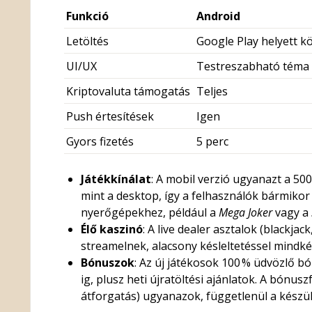
Funkció
Android
Letöltés
Google Play helyett kö
UI/UX
Testreszabható téma
Kriptovaluta támogatás
Teljes
Push értesítések
Igen
Gyors fizetés
5 perc
Játékkínálat
: A mobil verzió ugyanazt a 50
mint a desktop, így a felhasználók bármiko
nyerőgépekhez, például a
Mega Joker
vagy a
Élő kaszinó
: A live dealer asztalok (blackjac
streamelnek, alacsony késleltetéssel mindké
Bónuszok
: Az új játékosok 100 % üdvözlő b
ig, plusz heti újratöltési ajánlatok. A bónusz
átforgatás) ugyanazok, függetlenül a készül