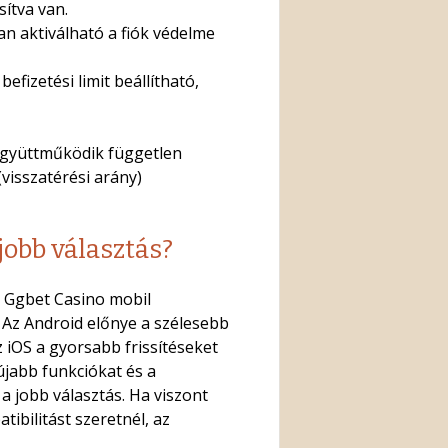
ítva van.
an aktiválható a fiók védelme
befizetési limit beállítható,
gyüttműködik független
(visszatérési arány)
jobb választás?
a Ggbet Casino mobil
 Az Android előnye a szélesebb
 iOS a gyorsabb frissítéseket
gújabb funkciókat és a
a jobb választás. Ha viszont
bilitást szeretnél, az