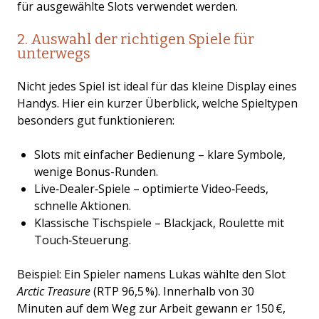
für ausgewählte Slots verwendet werden.
2. Auswahl der richtigen Spiele für
unterwegs
Nicht jedes Spiel ist ideal für das kleine Display eines
Handys. Hier ein kurzer Überblick, welche Spieltypen
besonders gut funktionieren:
Slots mit einfacher Bedienung – klare Symbole,
wenige Bonus-Runden.
Live‑Dealer‑Spiele – optimierte Video‑Feeds,
schnelle Aktionen.
Klassische Tischspiele – Blackjack, Roulette mit
Touch‑Steuerung.
Beispiel: Ein Spieler namens Lukas wählte den Slot
Arctic Treasure
(RTP 96,5 %). Innerhalb von 30
Minuten auf dem Weg zur Arbeit gewann er 150 €,