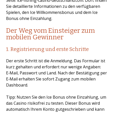
Seite: ice-fishing-casino-deutschland.com. Dort finden
Sie detaillierte Informationen zu den verfügbaren
Spielen, den Ice Willkommensbonus und dem Ice
Bonus ohne Einzahlung.
Der Weg vom Einsteiger zum
mobilen Gewinner
1. Registrierung und erste Schritte
Der erste Schritt ist die Anmeldung. Das Formular ist
kurz gehalten und erfordert nur wenige Angaben:
E‑Mail, Passwort und Land. Nach der Bestätigung per
E‑Mail erhalten Sie sofort Zugang zum mobilen
Dashboard.
Tipp: Nutzen Sie den Ice Bonus ohne Einzahlung, um
das Casino risikofrei zu testen. Dieser Bonus wird
automatisch Ihrem Konto gutgeschrieben und kann