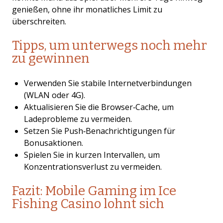
genießen, ohne ihr monatliches Limit zu
überschreiten.
Tipps, um unterwegs noch mehr
zu gewinnen
Verwenden Sie stabile Internetverbindungen
(WLAN oder 4G).
Aktualisieren Sie die Browser‑Cache, um
Ladeprobleme zu vermeiden.
Setzen Sie Push‑Benachrichtigungen für
Bonusaktionen.
Spielen Sie in kurzen Intervallen, um
Konzentrationsverlust zu vermeiden.
Fazit: Mobile Gaming im Ice
Fishing Casino lohnt sich