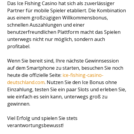
Das Ice Fishing Casino hat sich als zuverlässiger
Partner für mobile Spieler etabliert. Die Kombination
aus einem großzügigen Willkommensbonus,
schnellen Auszahlungen und einer
benutzerfreundlichen Plattform macht das Spielen
unterwegs nicht nur möglich, sondern auch
profitabel.
Wenn Sie bereit sind, Ihre nächste Gewinnsession
auf dem Smartphone zu starten, besuchen Sie noch
heute die offizielle Seite:
ice-fishing-casino-
deutschland.com
. Nutzen Sie den Ice Bonus ohne
Einzahlung, testen Sie ein paar Slots und erleben Sie,
wie einfach es sein kann, unterwegs groß zu
gewinnen.
Viel Erfolg und spielen Sie stets
verantwortungsbewusst!