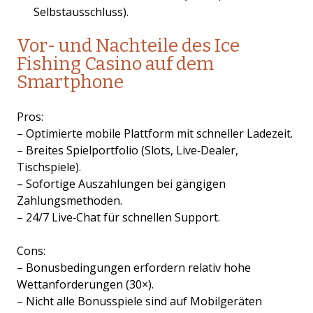
Selbstausschluss).
Vor- und Nachteile des Ice
Fishing Casino auf dem
Smartphone
Pros:
– Optimierte mobile Plattform mit schneller Ladezeit.
– Breites Spielportfolio (Slots, Live‑Dealer,
Tischspiele).
– Sofortige Auszahlungen bei gängigen
Zahlungsmethoden.
– 24/7 Live‑Chat für schnellen Support.
Cons:
– Bonusbedingungen erfordern relativ hohe
Wettanforderungen (30×).
– Nicht alle Bonusspiele sind auf Mobilgeräten