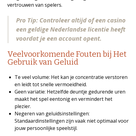
vertrouwen van spelers.
Pro Tip: Controleer altijd of een casino
een geldige Nederlandse licentie heeft
voordat je een account opent.
Veelvoorkomende Fouten bij Het
Gebruik van Geluid
Te veel volume: Het kan je concentratie verstoren
en leidt tot snelle vermoeidheid.
Geen variatie: Hetzelfde deuntje gedurende uren
maakt het spel eentonig en vermindert het
plezier.
Negeren van geluidsinstellingen:
Standaardinstellingen zijn vaak niet optimaal voor
jouw persoonlijke speelstijl.