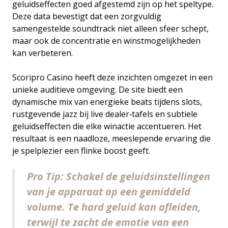
geluidseffecten goed afgestemd zijn op het speltype.
Deze data bevestigt dat een zorgvuldig
samengestelde soundtrack niet alleen sfeer schept,
maar ook de concentratie en winstmogelijkheden
kan verbeteren.
Scoripro Casino heeft deze inzichten omgezet in een
unieke auditieve omgeving. De site biedt een
dynamische mix van energieke beats tijdens slots,
rustgevende jazz bij live dealer‑tafels en subtiele
geluidseffecten die elke winactie accentueren. Het
resultaat is een naadloze, meeslepende ervaring die
je spelplezier een flinke boost geeft.
Pro Tip: Schakel de geluidsinstellingen
van je apparaat op een gemiddeld
volume. Te hard geluid kan afleiden,
terwijl te zacht de emotie van een