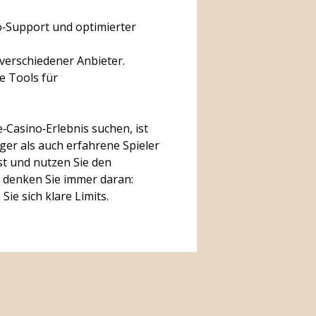
o‑Support und optimierter
 verschiedener Anbieter.
e Tools für
e‑Casino‑Erlebnis suchen, ist
ger als auch erfahrene Spieler
st und nutzen Sie den
 denken Sie immer daran:
ie sich klare Limits.