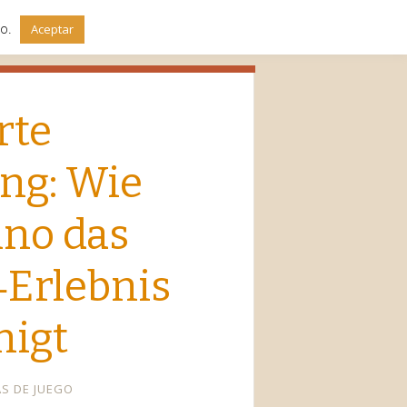
do.
Aceptar
rte
ng: Wie
ino das
‑Erlebnis
nigt
AS DE JUEGO