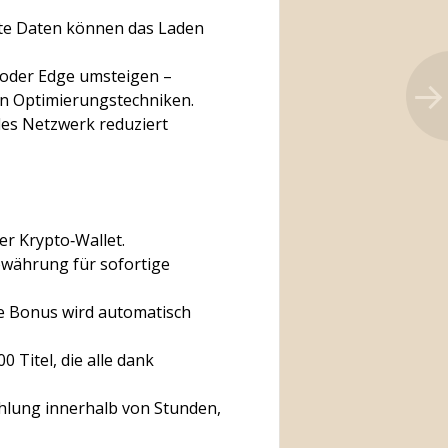
ete Daten können das Laden
 oder Edge umsteigen –
n Optimierungstechniken.
les Netzwerk reduziert
er Krypto‑Wallet.
owährung für sofortige
ge Bonus wird automatisch
 Titel, die alle dank
hlung innerhalb von Stunden,