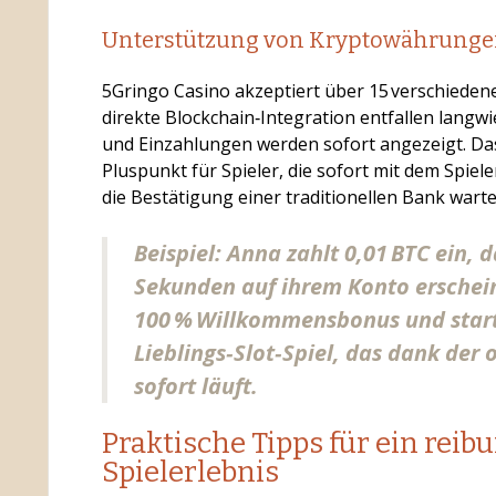
Unterstützung von Kryptowährung
5Gringo Casino akzeptiert über 15 verschiede
direkte Blockchain‑Integration entfallen lang
und Einzahlungen werden sofort angezeigt. Das
Pluspunkt für Spieler, die sofort mit dem Spie
die Bestätigung einer traditionellen Bank wart
Beispiel: Anna zahlt 0,01 BTC ein, 
Sekunden auf ihrem Konto erscheint
100 % Willkommensbonus und start
Lieblings‑Slot‑Spiel, das dank der
sofort läuft.
Praktische Tipps für ein reib
Spielerlebnis