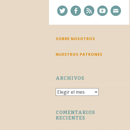
Twitter
Facebook
Feed
YouTube
Corre
SKIP
SOBRE NOSOTROS
TO
CONTENT
NUESTROS PATRONES
ARCHIVOS
Archivos
COMENTARIOS
RECIENTES