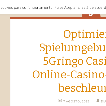
 cookies para su funcionamiento. Pulse Aceptar si está de acuer
Optimie
Spielumgebu
5Gringo Cas
Online‑Casino
beschleu
7 AGOSTO, 2025
DÍ