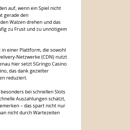
en auf, wenn ein Spiel nicht
hat gerade den
 den Walzen drehen und das
äufig zu Frust und zu unnötigem
in einer Plattform, die sowohl
Delivery‑Netzwerke (CDN) nutzt
Genau hier setzt 5Gringo Casino
ino, das dank gezielter
n reduziert.
s besonders bei schnellen Slots
schnelle Auszahlungen schätzt,
emerken – das spart nicht nur
man nicht durch Wartezeiten