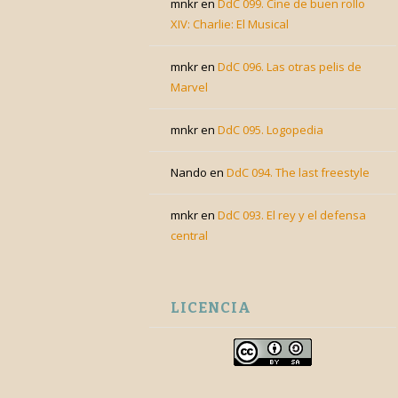
mnkr
en
DdC 099. Cine de buen rollo
XIV: Charlie: El Musical
mnkr
en
DdC 096. Las otras pelis de
Marvel
mnkr
en
DdC 095. Logopedia
Nando
en
DdC 094. The last freestyle
mnkr
en
DdC 093. El rey y el defensa
central
LICENCIA