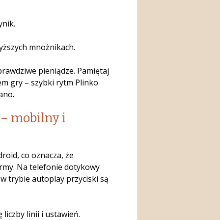
ynik.
wyższych mnożnikach.
 prawdziwe pieniądze. Pamiętaj
em gry – szybki rytm Plinko
ano.
– mobilny i
roid, co oznacza, że
ormy. Na telefonie dotykowy
w trybie autoplay przyciski są
iczby linii i ustawień.