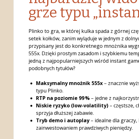
grze typu „instan
Plinko to gra, w której kulka spada z górnej częś
setek kołków, zanim wyląduje w jednym z dolnyc
przypisany jest do konkretnego mnożnika wygr
555x. Dzięki prostym zasadom i szybkiemu tempu
jedną z najpopularniejszych wśród instant gam
podobnych tytułów?
Maksymalny mnożnik 555x
– znacznie wyżs
typu Plinko.
RTP na poziomie 99 %
– jedne z najkorzystn
Niskie ryzyko (low‑volatility)
– częstsze, 
sprzyja dłuższej zabawie.
Tryb demo i autoplay
– idealne dla graczy,
zainwestowaniem prawdziwych pieniędzy.