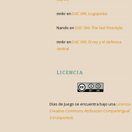
mnkr
en
DdC 095. Logopedia
Nando
en
DdC 094. The last freestyle
mnkr
en
DdC 093. El rey y el defensa
central
LICENCIA
Días de Juego
se encuentra bajo una
Licencia
Creative Commons Atribución-CompartirIgual
3.0 Unported
.