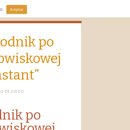
do.
Aceptar
wodnik po
dowiskowej
nstant”
AS DE JUEGO
dnik po
owiskowej