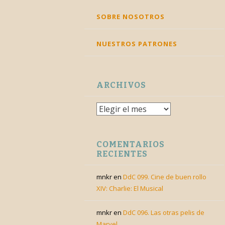
SKIP
SOBRE NOSOTROS
TO
CONTENT
NUESTROS PATRONES
ARCHIVOS
Archivos
COMENTARIOS
RECIENTES
mnkr
en
DdC 099. Cine de buen rollo
XIV: Charlie: El Musical
mnkr
en
DdC 096. Las otras pelis de
Marvel