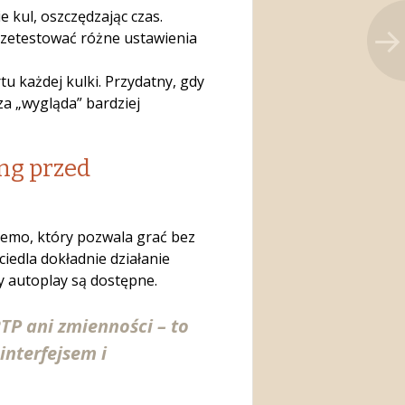
 kul, oszczędzając czas.
przetestować różne ustawienia
 każdej kulki. Przydatny, gdy
a „wygląda” bardziej
ng przed
demo, który pozwala grać bez
iedla dokładnie działanie
by autoplay są dostępne.
TP ani zmienności – to
interfejsem i
.