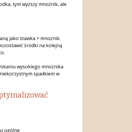
odka, tym wyższy mnożnik, ale
raną jako stawka × mnożnik.
ozostawić środki na kolejną
ko.
zyskaniu wysokiego mnożnika
ed niekorzystnym spadkiem w
 optymalizować
osi ogólne