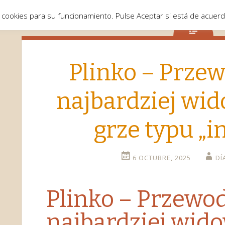
 cookies para su funcionamiento. Pulse Aceptar si está de acuer
Plinko – Prze
najbardziej wi
grze typu „i
6 OCTUBRE, 2025
DÍ
Plinko – Przewo
o
najbardziej wid