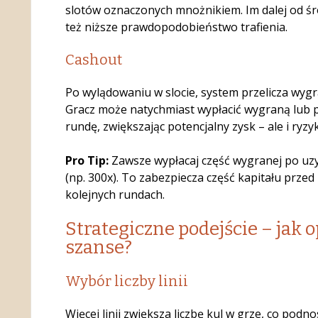
slotów oznaczonych mnożnikiem. Im dalej od śr
też niższe prawdopodobieństwo trafienia.
Cashout
Po wylądowaniu w slocie, system przelicza wyg
Gracz może natychmiast wypłacić wygraną lub p
rundę, zwiększając potencjalny zysk – ale i ryzy
Pro Tip:
Zawsze wypłacaj część wygranej po u
(np. 300x). To zabezpiecza część kapitału prz
kolejnych rundach.
Strategiczne podejście – jak
szanse?
Wybór liczby linii
Więcej linii zwiększa liczbę kul w grze, co podn