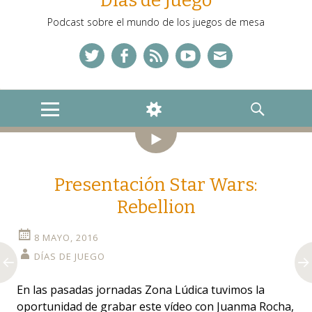
Días de Juego
Podcast sobre el mundo de los juegos de mesa
Twitter
Facebook
Feed
YouTube
Correo
MENU
WIDGETS
SEARCH
Vídeo
Presentación Star Wars:
Rebellion
8 MAYO, 2016
DÍAS DE JUEGO
En las pasadas jornadas Zona Lúdica tuvimos la
oportunidad de grabar este vídeo con Juanma Rocha,